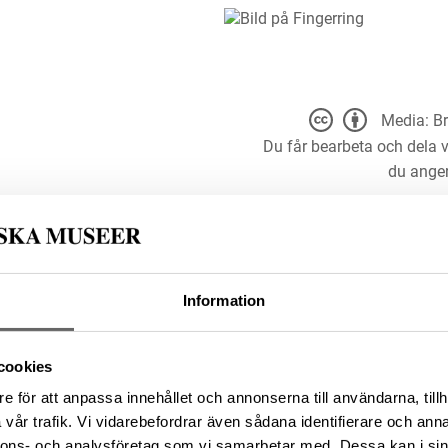
Media: Br
Du får bearbeta och dela v
du anger
Information
n: Borgholm socken, Kommun:
cookies
 Land: Sverige
e för att anpassa innehållet och annonserna till användarna, tillh
/94278B44-2FAE-4AF2-8995-
vår trafik. Vi vidarebefordrar även sådana identifierare och anna
nnons- och analysföretag som vi samarbetar med. Dessa kan i sin