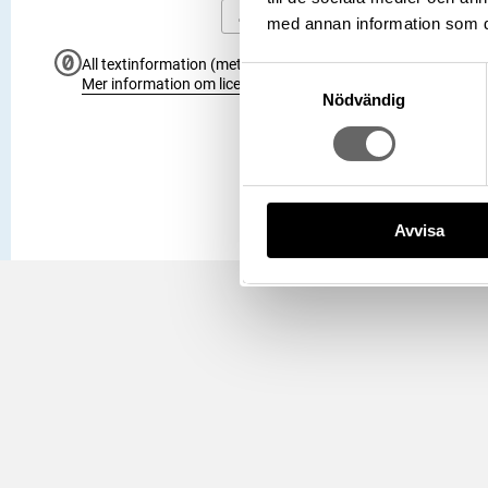
Kopiera URI
med annan information som du 
All textinformation (metadata) på denna sida är fri att använ
Samtyckesval
Mer information om licenser hos Statens historiska museer.
Nödvändig
Avvisa