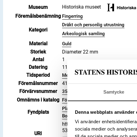
Historiska museet
Museum
Föremålsbenämning
Fingerring
Dräkt och personlig utrustning
Kategori
Arkeologisk samling
Material
Guld
Storlek
Diameter 22 mm
Antal
1
Datering
1100 – 1500
Tidsperiod
Medeltid
Föremålsnummer
41360_HST
Förvärvsnummer
35
Samtycke
Omnämns i katalog
Förvärv: 35 på Catview
Plats: I närheten av slottet, Socke
Fyndplats
Denna webbplats använder 
Borgholm kommun, Landskap: Öland,
Vi använder enhetsidentifierar
https://samlingar.shm.se/object
sociala medier och analysera 
53F81EFEDB82
URI
till de sociala medier och a