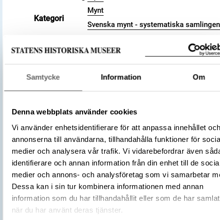
Mynt
Kategori
Svenska mynt - systematiska samlinge
Valör
1/2 gyllen
Material
Silver
Datering
1528
Samtycke
Information
Om
Sverige
Tillverkningsplats
Stockholm
Tillverkare
(Myntherre)
Gustav I Vasa av Sverige
Denna webbplats använder cookies
Föremålsnummer
106594_KMK
Vi använder enhetsidentifierare för att anpassa innehållet oc
Sveriges mynt 1521-1977, 1976, SM:3
annonserna till användarna, tillhandahålla funktioner för socia
Litteratur
(Ahlström, Bjarne , Almer, Yngve,
medier och analysera vår trafik. Vi vidarebefordrar även såd
Hemmingsson, Bengt)
identifierare och annan information från din enhet till de socia
Typ
Föremålsskylt
medier och annons- och analysföretag som vi samarbetar m
Källa
Till Ekonomiska museets
Dessa kan i sin tur kombinera informationen med annan
permanenta utställning Pen
information som du har tillhandahållit eller som de har samlat
Datum
2024-05-23
Text
Myntet ni ser i montern är et
när du har använt deras tjänster.
gyllen präglat 1528 i Stockh