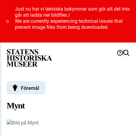
Just nu har vi tekniska bekymmer som gör att det inte
går att ladda ner bildfiler.
/
We are currently experiencing technical issues that
prevent image files from being downloaded.
Föremål
Mynt