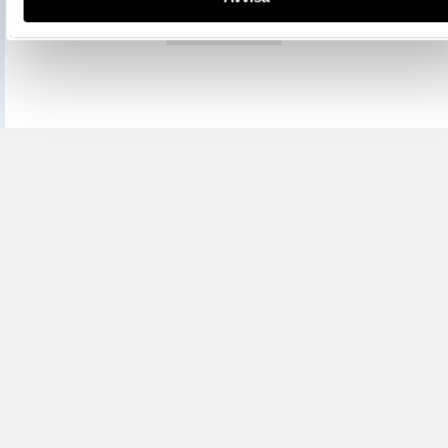
översatt blir ”nytt mynt Sto
1528”.
½ gyllen är en ovanlig valör 
vet inte varför myntet tillver
En tolkning är att det kan va
kastmynt (mynt som gavs ut 
allmänheten vid till exempel
kröningar och begravningar
gavs ut vid Gustav Vasas kr
i Uppsala den 12 januari 152
en senare nedskriven skildri
kröningen utkastades där gu
silver och penningar.