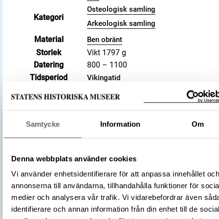
Osteologisk samling
Kategori
Arkeologisk samling
Material
Ben obränt
Storlek
Vikt 1797 g
Datering
800 – 1100
Tidsperiod
Vikingatid
Föremålsnummer
147276_HST
Andra nummer
Undernummer: Bj 713
Historisk plats
Birka, Adelsö socken
Samtycke
Information
Om
Osteologisk
(Tamhäst)
Equus ferus caballus
artbedömning
Förvärvsnummer
34000
Denna webbplats använder cookies
Omnämns i katalog
Förvärv: 34000 på Catview
Vi använder enhetsidentifierare för att anpassa innehållet oc
Förvärvsmetod
KML
annonserna till användarna, tillhandahålla funktioner för socia
Förvärvsdatum
2000
medier och analysera vår trafik. Vi vidarebefordrar även såd
Plats: Björkö, Hemlanden, Fornlämning:
identifierare och annan information från din enhet till de socia
L2017:1904, Socken: Adelsö socken,