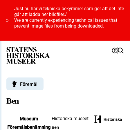
Just nu har vi tekniska bekymmer som gör att det inte
går att ladda ner bildfiler.
/
We are currently experiencing technical issues that
prevent image files from being downloaded.
Föremål
Ben
Historiska museet
Museum
Föremålsbenämning
Ben