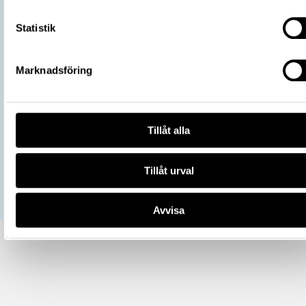
Plats: Björkö, Svarta jorden, Fornlämnin
L2017:1568, Socken: Adelsö socken,
Fyndplats
Statistik
Kommun: Ekerö kommun, Landskap: Upp
Land: Sverige
https://samlingar.shm.se/object/A52
Marknadsföring
20EE-4524-AECF-954212F79248
URI
Kopiera URI
Tillåt alla
All textinformation (metadata) på denna sida är fri att använda e
licensen CC0.
Mer information om licenser hos Statens historiska museer.
Tillåt urval
Avvisa