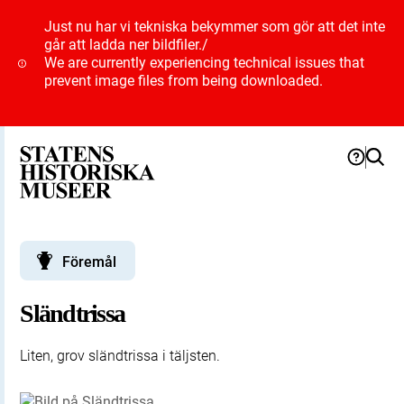
Just nu har vi tekniska bekymmer som gör att det inte
går att ladda ner bildfiler.
/
We are currently experiencing technical issues that
prevent image files from being downloaded.
Föremål
Sländtrissa
Liten, grov sländtrissa i täljsten.