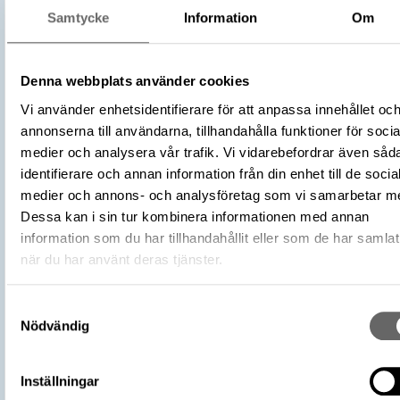
Hantverk och redskap
Samtycke
Information
Om
Textilhantverk
Kategori
Arkeologisk samling
Denna webbplats använder cookies
Material
Täljsten
Vi använder enhetsidentifierare för att anpassa innehållet oc
Diameter 28 mm
Storlek
annonserna till användarna, tillhandahålla funktioner för socia
Tjocklek 8 mm
medier och analysera vår trafik. Vi vidarebefordrar även såd
Antal
1
identifierare och annan information från din enhet till de socia
Datering
800 – 1100
medier och annons- och analysföretag som vi samarbetar m
Tidsperiod
Vikingatid
Dessa kan i sin tur kombinera informationen med annan
Föremålsnummer
419676_HST
information som du har tillhandahållit eller som de har samlat
när du har använt deras tjänster.
Andra nummer
Undernummer: 39
Historisk plats
Birka, Adelsö socken
Förvärvsnummer
Samtyckesval
14563
Nödvändig
Omnämns i katalog
Förvärv: 14563 på Catview
Förvärvsmetod
Köp
Förvärvsdatum
1912
Inställningar