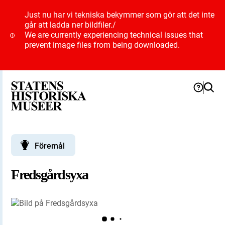
Just nu har vi tekniska bekymmer som gör att det inte
går att ladda ner bildfiler.
/
We are currently experiencing technical issues that
prevent image files from being downloaded.
Föremål
Fredsgårdsyxa