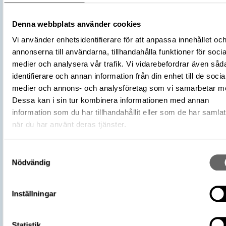
Religion och kult
Kategori
Arkeologisk samling
Denna webbplats använder cookies
Material
Bergart
Vi använder enhetsidentifierare för att anpassa innehållet oc
Antal
1
annonserna till användarna, tillhandahålla funktioner för socia
Datering
3300 f.Kr. – 2300 f.Kr.
medier och analysera vår trafik. Vi vidarebefordrar även såd
Tidsperiod
Mellanneolitikum
identifierare och annan information från din enhet till de socia
Föremålsnummer
415481_HST
medier och annons- och analysföretag som vi samarbetar m
Andra nummer
Undernummer: 441
Dessa kan i sin tur kombinera informationen med annan
Förvärvsnummer
9822
information som du har tillhandahållit eller som de har samlat
Omnämns i katalog
när du har använt deras tjänster.
Förvärv: 9822 på Catview
Förvärvsdatum
1895
Förvärvskälla
Kurck, Arvid Fredrik
Samtyckesval
Nödvändig
Fyndplats
Landskap: Skåne, Land: Sverige
https://samlingar.shm.se/object/C68
893C-463D-A07E-857162BF8113
URI
Inställningar
Kopiera URI
Statistik