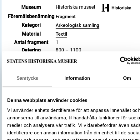
Historiska museet
Museum
Föremålsbenämning
Fragment
Kategori
Arkeologisk samling
Material
Textil
Antal fragment
1
Datering
800 – 1100
Tidsperiod
Vikingatid
Föremålsnummer
468890_HST
Andra nummer
Undernummer: Bj 711A
Samtycke
Information
Om
Historisk plats
Birka, Adelsö socken
Förvärvsnummer
34000
Omnämns i katalog
Förvärv: 34000 på Catview
Denna webbplats använder cookies
Förvärvsmetod
KML
Vi använder enhetsidentifierare för att anpassa innehållet oc
Förvärvsdatum
2000
annonserna till användarna, tillhandahålla funktioner för socia
Plats: Björkö, Hemlanden, Fornlämning:
medier och analysera vår trafik. Vi vidarebefordrar även såd
L2017:1904, Socken: Adelsö socken,
identifierare och annan information från din enhet till de socia
Fyndplats
Kommun: Ekerö kommun, Landskap: Upp