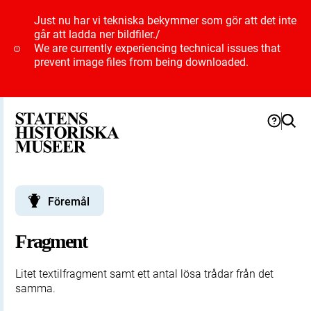
Just nu har vi tekniska bekymmer som gör att det inte
går att ladda ner bildfiler.
/
We are currently experiencing technical issues that
prevent image files from being downloaded.
Föremål
Fragment
Litet textilfragment samt ett antal lösa trådar från det
samma.