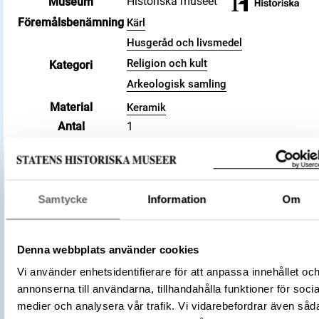
Historiska museet
Museum
Föremålsbenämning
Kärl
Husgeråd och livsmedel
Religion och kult
Kategori
Arkeologisk samling
Material
Keramik
Antal
1
Datering
800 – 1100
Tidsperiod
Vikingatid
Föremålsnummer
469642_HST
Samtycke
Information
Om
Andra nummer
Undernummer: Bj 719
Historisk plats
Birka, Adelsö socken
Förvärvsnummer
34000
Denna webbplats använder cookies
Omnämns i katalog
Förvärv: 34000 på Catview
Vi använder enhetsidentifierare för att anpassa innehållet oc
Förvärvsmetod
KML
annonserna till användarna, tillhandahålla funktioner för socia
Förvärvsdatum
2000
medier och analysera vår trafik. Vi vidarebefordrar även såd
Plats: Björkö, Hemlanden, Fornlämning: