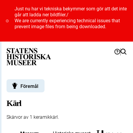
Just nu har vi tekniska bekymmer som gör att det inte
går att ladda ner bildfiler.
/
We are currently experiencing technical issues that
prevent image files from being downloaded.
Föremål
Kärl
Skärvor av 1 keramikkärl.