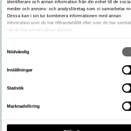
identifierare och annan information från din enhet till de socia
L2017:1904, Socken: Adelsö socken,
Fyndplats
medier och annons- och analysföretag som vi samarbetar m
Kommun: Ekerö kommun, Landskap: Upp
Dessa kan i sin tur kombinera informationen med annan
Land: Sverige
information som du har tillhandahållit eller som de har samlat
Arkeologisk kontext
Brandgrav, Grav, Hög: 719
när du har använt deras tjänster.
Kontextnamn
Bj 719
Undersökare
Stolpe, Hjalmar
Samtyckesval
Undersökningsår
1879
Nödvändig
https://samlingar.shm.se/object/DC
07DA-4A02-BA54-4D5FD3E24B5B
URI
Inställningar
Kopiera URI
All textinformation (metadata) på denna sida är fri att använda e
Statistik
licensen CC0.
Mer information om licenser hos Statens historiska museer.
Marknadsföring