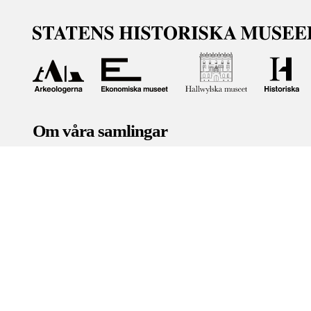
Om våra samlingar
Statens historiska museer (SHM) har till uppgift att främ
bevara och utveckla det kulturarv som myndigheten förva
människor i samhället. Här får du tillgång till de samling
Om kakor
Hantera kakor
Om behandling av personuppgifter
R
Teknisk support:
digitalcollections@shm.se