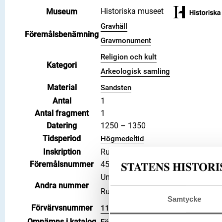
Historiska museet
Museum
Gravhäll
Föremålsbenämning
Gravmonument
Religion och kult
Kategori
Arkeologisk samling
Material
Sandsten
Antal
1
Antal fragment
1
Datering
1250 – 1350
Tidsperiod
Högmedeltid
Inskription
Runor
Föremålsnummer
45082_HST
Undernummer: 3
Andra nummer
Runsignum: Vg 144
Samtycke
Förvärvsnummer
11508
Omnämns i katalog