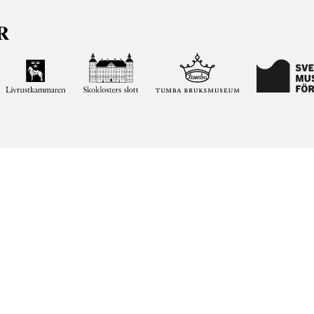
ja kunskapen om och intresset för Sveriges historia och att
ltar. Vår verksamhet ska vara en angelägenhet för alla
ar vi förvaltar genom att söka i vår databas på nätet.
elease notes