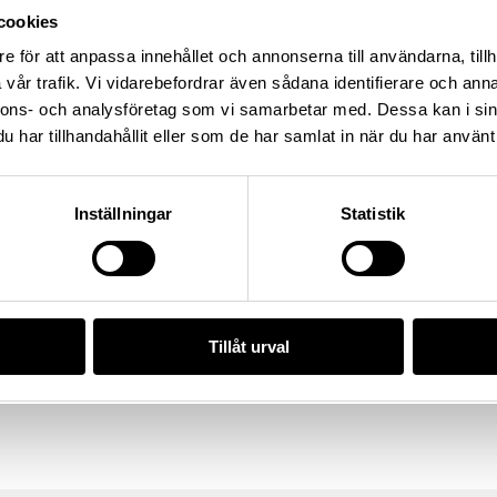
cookies
e för att anpassa innehållet och annonserna till användarna, tillh
ken, Kommun: Falköping kommun,
vår trafik. Vi vidarebefordrar även sådana identifierare och anna
ige
nnons- och analysföretag som vi samarbetar med. Dessa kan i sin
har tillhandahållit eller som de har samlat in när du har använt 
/E334EBFA-A854-4D49-8E08-
Inställningar
Statistik
da enligt licensen CC0.
Tillåt urval