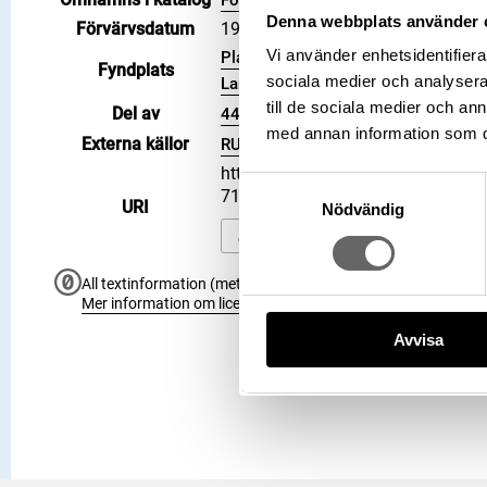
Förvärv: 11508 på Catview
Denna webbplats använder 
Förvärvsdatum
1902
Vi använder enhetsidentifierar
Plats: Näs kyrka, Socken: Näs soc
Fyndplats
sociala medier och analysera 
Landskap: Västergötland, Land: Sver
till de sociala medier och a
Del av
44918_HST
med annan information som du 
Externa källor
RUNOR
https://samlingar.shm.se/object
Samtyckesval
71140395E3DD
URI
Nödvändig
Kopiera URI
All textinformation (metadata) på denna sida är fri att använ
Mer information om licenser hos Statens historiska museer.
Avvisa