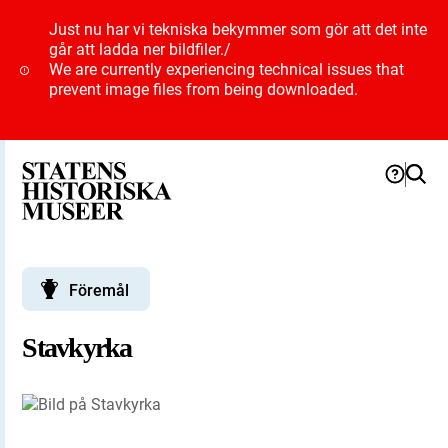
Just nu har vi tekniska bekymmer som gör att det inte
går att ladda ner bildfiler.
/
We are currently experiencing technical issues that
prevent image files from being downloaded.
Föremål
Stavkyrka