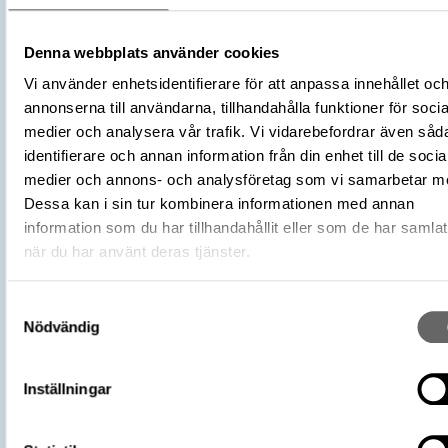
Religion och kult
Denna webbplats använder cookies
Byggnadsdetaljer och monument
Kategori
Vi använder enhetsidentifierare för att anpassa innehållet oc
Kyrklig samling
annonserna till användarna, tillhandahålla funktioner för socia
Trä
medier och analysera vår trafik. Vi vidarebefordrar även såd
Material
Ek
identifierare och annan information från din enhet till de socia
medier och annons- och analysföretag som vi samarbetar m
Antal
1
Dessa kan i sin tur kombinera informationen med annan
Datering
1100 – 1250
information som du har tillhandahållit eller som de har samlat
Tidsperiod
Tidig medeltid
när du har använt deras tjänster.
Föremålsnummer
858377_HST
Andra nummer
Undernummer: 54
Samtyckesval
Förvärvsnummer
10232
Nödvändig
Omnämns i katalog
Förvärv: 10232 på Catview
Förvärvsdatum
1896
Inställningar
Plats: Hemse kyrka, Socken: Hemse so
Fyndplats
Kommun: Gotland kommun, Landskap:
Gotland, Land: Sverige