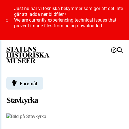
Just nu har vi tekniska bekymmer som gör att det inte
går att ladda ner bildfiler.
/
We are currently experiencing technical issues that
prevent image files from being downloaded.
Föremål
Stavkyrka