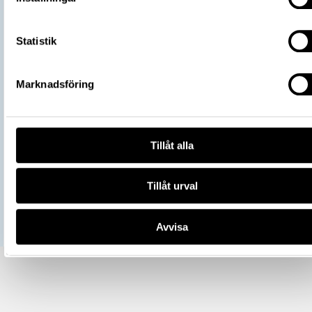
https://samlingar.shm.se/object/EB7
6CD8-4A51-804F-DECC32DAA086
URI
Statistik
Kopiera URI
Marknadsföring
All textinformation (metadata) på denna sida är fri att använda e
licensen CC0.
Mer information om licenser hos Statens historiska museer.
Tillåt alla
Tillåt urval
Avvisa