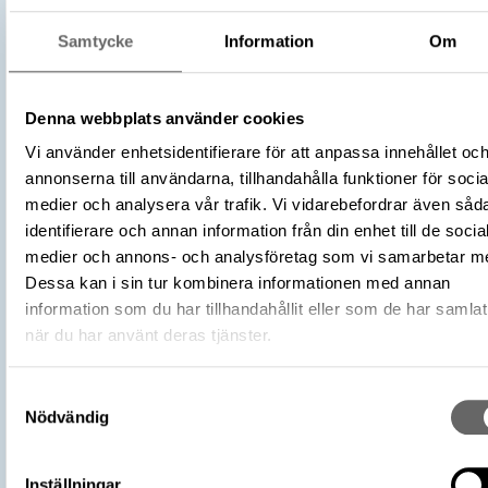
Religion och kult
Samtycke
Information
Om
Byggnadsdetaljer och monument
Kategori
Kyrklig samling
Denna webbplats använder cookies
Trä
Material
Vi använder enhetsidentifierare för att anpassa innehållet oc
Ek
annonserna till användarna, tillhandahålla funktioner för socia
Antal
1
medier och analysera vår trafik. Vi vidarebefordrar även såd
Datering
1100 – 1250
identifierare och annan information från din enhet till de socia
Tidsperiod
Tidig medeltid
medier och annons- och analysföretag som vi samarbetar m
Föremålsnummer
858358_HST
Dessa kan i sin tur kombinera informationen med annan
information som du har tillhandahållit eller som de har samlat
Andra nummer
Undernummer: 43
när du har använt deras tjänster.
Förvärvsnummer
10232
Omnämns i katalog
Förvärv: 10232 på Catview
Samtyckesval
Förvärvsdatum
1896
Nödvändig
Plats: Hemse kyrka, Socken: Hemse so
Fyndplats
Kommun: Gotland kommun, Landskap:
Gotland, Land: Sverige
Inställningar