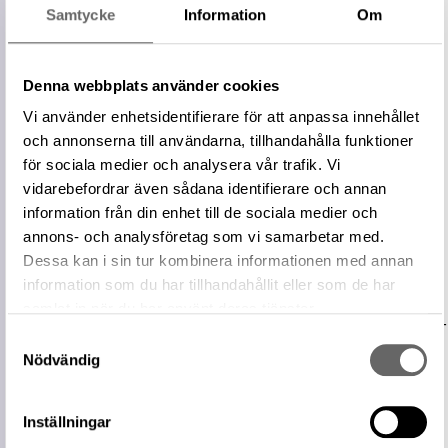
Arkeologisk
Skattfynd
Samtycke
Information
Om
kontext
Plats:
Kullsta
Fornlämning:
L2017:6550
Denna webbplats använder cookies
Socken:
Estuna socken
Vi använder enhetsidentifierare för att anpassa innehållet
Plats
Kommun:
Norrtälje kommun
och annonserna till användarna, tillhandahålla funktioner
Landskap:
Uppland
för sociala medier och analysera vår trafik. Vi
vidarebefordrar även sådana identifierare och annan
+ Visa 1 till
information från din enhet till de sociala medier och
Referensnummer
154207_U
annons- och analysföretag som vi samarbetar med.
Huvudpost
95394_U
Dessa kan i sin tur kombinera informationen med annan
Relaterade
information som du har tillhandahållit eller som de har
Visa 19 relaterade föremål
föremål
samlat in när du har använt deras tjänster.
https://samlingar.shm.se/site/08ee97d2-
Samtyckesval
b054-47ca-8334-3a720c02860a
URI
Nödvändig
Kopiera URI
Inställningar
All textinformation (metadata) på denna sida är fri att använda
enligt licensen CC0.