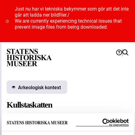
Just nu har vi tekniska bekymmer som gör att det inte
går att ladda ner bildfiler.
/
We are currently experiencing technical issues that
prevent image files from being downloaded.
Arkeologisk kontext
Kullstaskatten
Allmän beskrivning: Skatten påträffades vid plöjning.