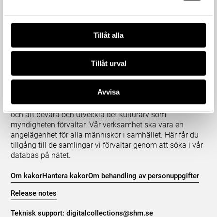
Tillåt alla
Tillåt urval
Om våra samlingar
Avvisa
Statens historiska museer (SHM) har till uppgift att
främja kunskapen om och intresset för Sveriges historia
och att bevara och utveckla det kulturarv som
myndigheten förvaltar. Vår verksamhet ska vara en
angelägenhet för alla människor i samhället. Här får du
tillgång till de samlingar vi förvaltar genom att söka i vår
databas på nätet.
Om kakor
Hantera kakor
Om behandling av personuppgifter
Release notes
Teknisk support:
digitalcollections@shm.se