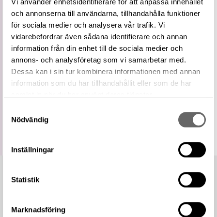
Vi använder enhetsidentifierare för att anpassa innehållet
Vidare
Pilspets
och annonserna till användarna, tillhandahålla funktioner
term
för sociala medier och analysera vår trafik. Vi
Relaterade
Visa 3 relaterade föremål
föremål
vidarebefordrar även sådana identifierare och annan
information från din enhet till de sociala medier och
https://samlingar.shm.se/term/34D7858E-
4F09-4A41-9D2C-09815BDDD01F
annons- och analysföretag som vi samarbetar med.
URI
Dessa kan i sin tur kombinera informationen med annan
Kopiera URI
information som du har tillhandahållit eller som de har
samlat in när du har använt deras tjänster.
All textinformation (metadata) på denna sida är fri att
använda enligt licensen CC0.
Samtyckesval
Mer information om licenser hos Statens historiska museer.
Nödvändig
Inställningar
Statistik
Marknadsföring