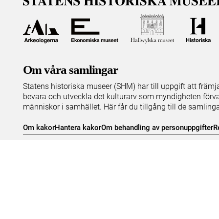
Om våra samlingar
Statens historiska museer (SHM) har till uppgift att främ
bevara och utveckla det kulturarv som myndigheten förva
människor i samhället. Här får du tillgång till de samling
Om kakor
Hantera kakor
Om behandling av personuppgifter
R
Teknisk support:
digitalcollections@shm.se