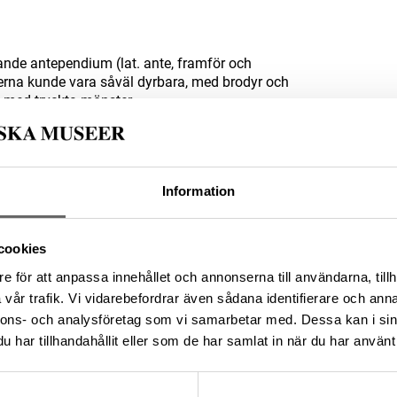
ande antependium (lat. ante, framför och
erna kunde vara såväl dyrbara, med brodyr och
, med tryckta mönster.
Information
-4414-4554-9762-783BE5D3CB13
cookies
e för att anpassa innehållet och annonserna till användarna, tillh
vår trafik. Vi vidarebefordrar även sådana identifierare och anna
da enligt licensen CC0.
nnons- och analysföretag som vi samarbetar med. Dessa kan i sin
har tillhandahållit eller som de har samlat in när du har använt 