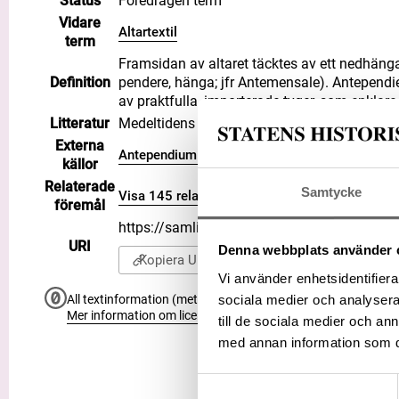
Status
Föredragen term
Vidare
Altartextil
term
Framsidan av altaret täcktes av ett nedhäng
Definition
pendere, hänga; jfr Antemensale). Antependi
av praktfulla, importerade tyger, som enklare
Litteratur
Medeltidens ABC (Orrling, Carin)
Externa
Antependium på WIKIDATA
källor
Relaterade
Samtycke
Visa 145 relaterade föremål
föremål
https://samlingar.shm.se/term/D6F9A472
URI
Denna webbplats använder 
Kopiera URI
Vi använder enhetsidentifierar
sociala medier och analysera 
All textinformation (metadata) på denna sida är fri att använ
Mer information om licenser hos Statens historiska museer.
till de sociala medier och a
med annan information som du 
Samtyckesval