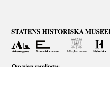
Om våra samlingar
Statens historiska museer (SHM) har till uppgift att främ
bevara och utveckla det kulturarv som myndigheten förva
människor i samhället. Här får du tillgång till de samling
Om kakor
Hantera kakor
Om behandling av personuppgifter
R
Teknisk support:
digitalcollections@shm.se