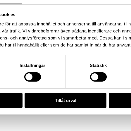
cookies
e för att anpassa innehållet och annonserna till användarna, tillh
illa Klintegårde 3:1, Socken:
vår trafik. Vi vidarebefordrar även sådana identifierare och anna
 kommun, Landskap: Gotland,
nnons- och analysföretag som vi samarbetar med. Dessa kan i sin
har tillhandahållit eller som de har samlat in när du har använt 
/01BB86C0-8933-4986-BD65-
Inställningar
Statistik
da enligt licensen CC0.
Tillåt urval