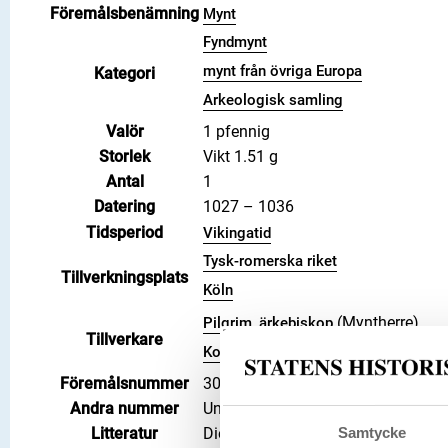
Föremålsbenämning
Mynt
Fyndmynt
mynt från övriga Europa
Kategori
Arkeologisk samling
Valör
1 pfennig
Storlek
Vikt 1.51 g
Antal
1
Datering
1027 – 1036
Tidsperiod
Vikingatid
Tysk-romerska riket
Tillverkningsplats
Köln
(Myntherre)
Pilgrim, ärkebiskop
Tillverkare
(Myntherre)
Konrad II
Föremålsnummer
3008451
Andra nummer
Undernummer: 236
Samtycke
Litteratur
Die Münzen von Köln, 1935, Häv. 2