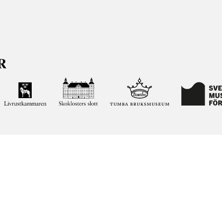
ja kunskapen om och intresset för Sveriges historia och att
ltar. Vår verksamhet ska vara en angelägenhet för alla
ar vi förvaltar genom att söka i vår databas på nätet.
elease notes