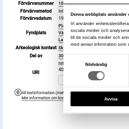
Förvärvsnummer
102449
Förvärvsmetod
Inlösen
Denna webbplats använder 
Förvärvsdatum
1995-06-14
Vi använder enhetsidentifierar
Plats: Lilla Klintegårde, Fastighet: L
sociala medier och analysera 
Fyndplats
Väskinde socken, Kommun: Gotland
till de sociala medier och a
Land: Sverige
med annan information som du 
Arkeologisk kontext
Skattfynd
Del av
3006795
Samtyckesval
https://samlingar.shm.se/object
Nödvändig
400D90776238
URI
Kopiera URI
All textinformation (metadata) på denna sida är fri att använ
Mer information om licenser hos Statens historiska museer.
Avvisa