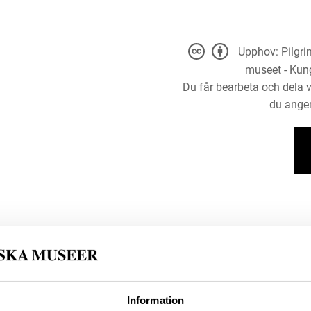
Upphov: Pilgri
museet - Kun
Du får bearbeta och dela v
du anger
Information
22 (Hävernick, Walter)