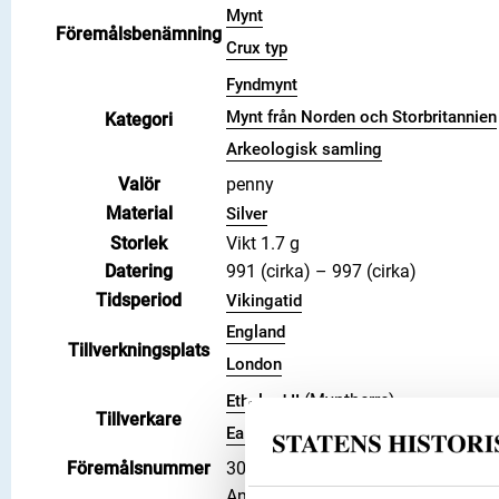
Mynt
Föremålsbenämning
Crux typ
Fyndmynt
Mynt från Norden och Storbritannien
Kategori
Arkeologisk samling
Valör
penny
Material
Silver
Storlek
Vikt 1.7 g
Datering
991 (cirka) – 997 (cirka)
Tidsperiod
Vikingatid
England
Tillverkningsplats
London
(Myntherre)
Ethelred II
Tillverkare
(Myntmästare)
Ealhstan
Föremålsnummer
3001749
Anglosachsiska mynt i Svenska ko