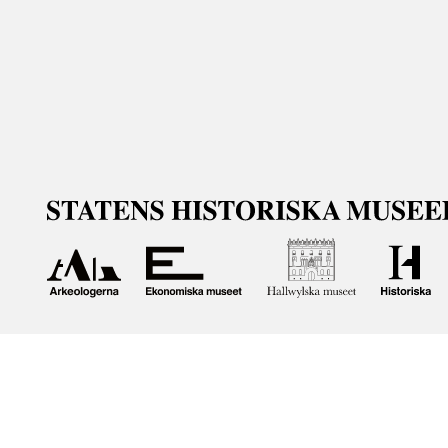
Om våra samlingar
Statens historiska museer (SHM) har till uppgift att främ
bevara och utveckla det kulturarv som myndigheten förva
människor i samhället. Här får du tillgång till de samling