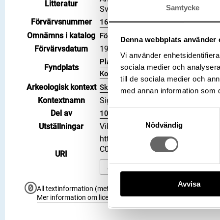
Litteratur
Samtycke
Sveriges jord, 1881, Hd 2446 (Hilde
Förvärvsnummer
16200
Omnämns i katalog
Förvärv: 16200 på Catview
Denna webbplats använder 
Förvärvsdatum
1919
Vi använder enhetsidentifierar
Plats: Sigsarve, Fornlämning: L197
sociala medier och analysera 
Fyndplats
Kommun: Gotland kommun, Landskap:
till de sociala medier och a
Arkeologisk kontext
Skattfynd
med annan information som du 
Kontextnamn
Sigsarveskatten
Del av
106700_HST
Samtyckesval
Nödvändig
Utställningar
Vikingarnas värld (start 2021-06-2
https://samlingar.shm.se/object
C012923DF1EE
URI
Kopiera URI
Avvisa
All textinformation (metadata) på denna sida är fri att använ
Mer information om licenser hos Statens historiska museer.