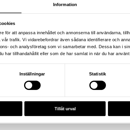
Information
brand, Bror Emil)
cookies
e för att anpassa innehållet och annonserna till användarna, tillh
6:3775, Socken: Hejde socken,
vår trafik. Vi vidarebefordrar även sådana identifierare och anna
 Gotland, Land: Sverige
nnons- och analysföretag som vi samarbetar med. Dessa kan i sin
har tillhandahållit eller som de har samlat in när du har använt 
Inställningar
Statistik
4), Historiska museet
/0C75784C-55F9-49FC-9C44-
Tillåt urval
da enligt licensen CC0.