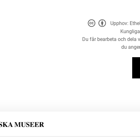
Upphov: Ethel
Kungliga
Du får bearbeta och dela v
du anger
ngliga myntkabinettet funna i