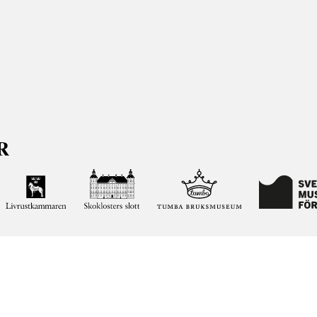
ja kunskapen om och intresset för Sveriges historia och att
ltar. Vår verksamhet ska vara en angelägenhet för alla
ar vi förvaltar genom att söka i vår databas på nätet.