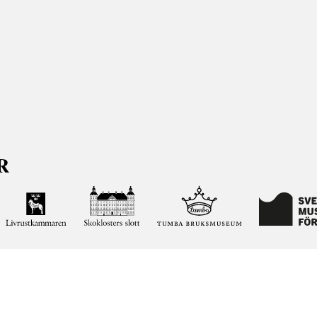
ja kunskapen om och intresset för Sveriges historia och att
ltar. Vår verksamhet ska vara en angelägenhet för alla