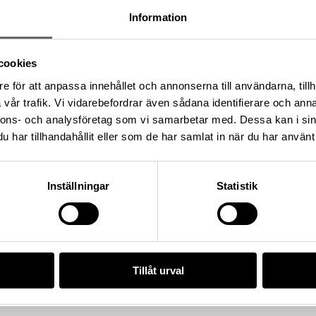
ngliga myntkabinettet funna i
Information
brand, Bror Emil)
cookies
e för att anpassa innehållet och annonserna till användarna, tillh
illa Klintegårde 3:1, Socken:
vår trafik. Vi vidarebefordrar även sådana identifierare och anna
 kommun, Landskap: Gotland,
nnons- och analysföretag som vi samarbetar med. Dessa kan i sin
har tillhandahållit eller som de har samlat in när du har använt 
Inställningar
Statistik
4), Historiska museet
/15DDABA7-5B60-4FAB-8F22-
Tillåt urval
da enligt licensen CC0.