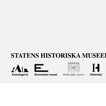
Om våra samlingar
Statens historiska museer (SHM) har till uppgift att främ
bevara och utveckla det kulturarv som myndigheten förva