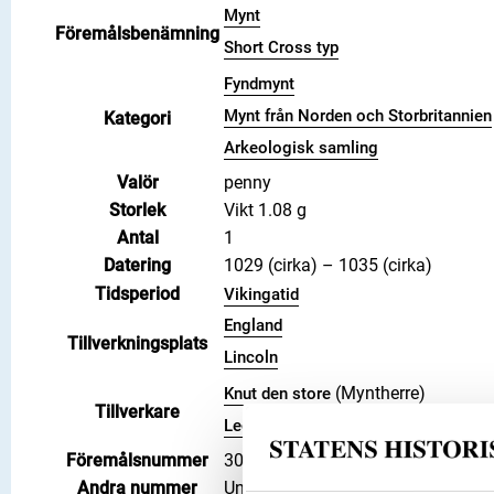
Mynt
Föremålsbenämning
Short Cross typ
Fyndmynt
Mynt från Norden och Storbritannien
Kategori
Arkeologisk samling
Valör
penny
Storlek
Vikt 1.08 g
Antal
1
Datering
1029 (cirka) – 1035 (cirka)
Tidsperiod
Vikingatid
England
Tillverkningsplats
Lincoln
(Myntherre)
Knut den store
Tillverkare
(Myntmästare)
Leofwine
Föremålsnummer
3008341
Andra nummer
Undernummer: 1451