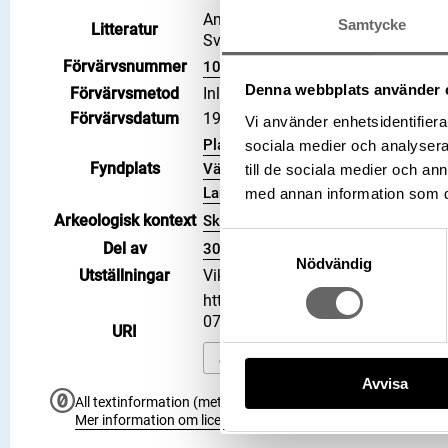
Anglosachsiska mynt i Svenska ko
Samtycke
Litteratur
Sveriges jord, 1881, Hd 1619 (Hilde
Förvärvsnummer
102449
Denna webbplats använder 
Förvärvsmetod
Inlösen
Förvärvsdatum
1995-06-14
Vi använder enhetsidentifierar
Plats: Lilla Klintegårde, Fastighet: L
sociala medier och analysera 
Fyndplats
Väskinde socken, Kommun: Gotland
till de sociala medier och a
Land: Sverige
med annan information som du 
Arkeologisk kontext
Skattfynd
Samtyckesval
Del av
3006795
Nödvändig
Utställningar
Vikingarnas värld (start 2021-06-2
https://samlingar.shm.se/object
07B89591690A
URI
Kopiera URI
Avvisa
All textinformation (metadata) på denna sida är fri att använ
Mer information om licenser hos Statens historiska museer.