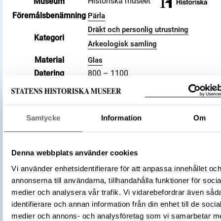
Historiska museet
Museum
Föremålsbenämning
Pärla
Dräkt och personlig utrustning
Kategori
Arkeologisk samling
Material
Glas
Datering
800 – 1100
Tidsperiod
Vikingatid
Föremålsnummer
469108_HST
Andra nummer
Undernummer: Bj 712B
Samtycke
Information
Om
Historisk plats
Birka, Adelsö socken
Förvärvsnummer
34000
Omnämns i katalog
Förvärv: 34000 på Catview
Denna webbplats använder cookies
Förvärvsmetod
KML
Vi använder enhetsidentifierare för att anpassa innehållet oc
Förvärvsdatum
2000
annonserna till användarna, tillhandahålla funktioner för socia
Plats: Björkö, Hemlanden, Fornlämning:
medier och analysera vår trafik. Vi vidarebefordrar även såd
L2017:1904, Socken: Adelsö socken,
identifierare och annan information från din enhet till de socia
Fyndplats
Kommun: Ekerö kommun, Landskap: Upp
medier och annons- och analysföretag som vi samarbetar m