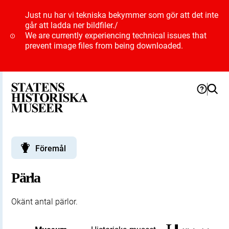
Just nu har vi tekniska bekymmer som gör att det inte
går att ladda ner bildfiler.
/
We are currently experiencing technical issues that
prevent image files from being downloaded.
Föremål
Pärla
Okänt antal pärlor.