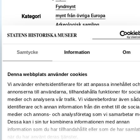
Fyndmynt
mynt från övriga Europa
Kategori
Arkeologisk samling
Valör
pfennig
Material
Silver
Storlek
Vikt 1.81 g
Samtycke
Information
Om
Datering
985 – 995
Tidsperiod
Vikingatid
Denna webbplats använder cookies
Tyskland
Tillverkningsplats
Vi använder enhetsidentifierare för att anpassa innehållet oc
Regensburg
annonserna till användarna, tillhandahålla funktioner för socia
Tillverkare
(Myntherre)
Henrik II, hertig
medier och analysera vår trafik. Vi vidarebefordrar även såd
Föremålsnummer
3001722
identifierare och annan information från din enhet till de socia
Die deutschen Münzen der sächsisch
medier och annons- och analysföretag som vi samarbetar m
Litteratur
fränkischen Kaiserzeit , 1876-1905, D
Dessa kan i sin tur kombinera informationen med annan
1069f (Dannenberg, Hermann)
information som du har tillhandahållit eller som de har samlat
Förvärvsnummer
16200
när du har använt deras tjänster.