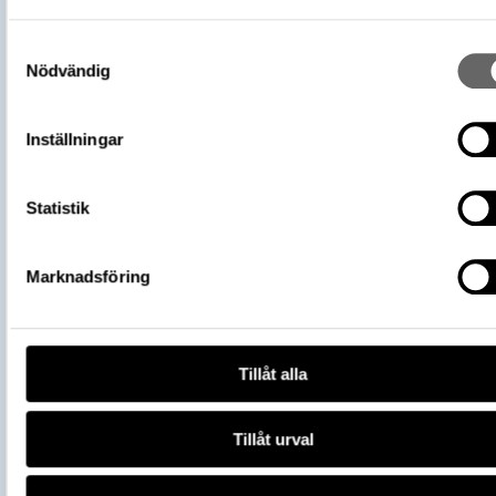
Omnämns i katalog
Förvärv: 16200 på Catview
Förvärvsdatum
1919
Samtyckesval
Plats: Sigsarve, Fornlämning: L1976:37
Nödvändig
Fyndplats
Socken: Hejde socken, Kommun: Gotlan
kommun, Landskap: Gotland, Land: Sver
Inställningar
Arkeologisk kontext
Skattfynd
Kontextnamn
Sigsarveskatten
Del av
106700_HST
Statistik
Vikingarnas värld (start 2021-06-24),
Utställningar
Historiska museet
Marknadsföring
https://samlingar.shm.se/object/16A
9298-43A3-B0ED-9A3AD9CA412D
URI
Kopiera URI
Tillåt alla
All textinformation (metadata) på denna sida är fri att använda e
licensen CC0.
Tillåt urval
Mer information om licenser hos Statens historiska museer.