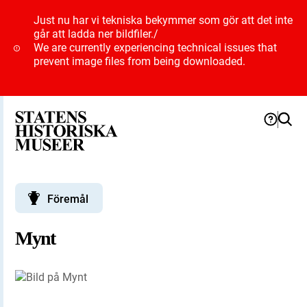
Just nu har vi tekniska bekymmer som gör att det inte
går att ladda ner bildfiler.
/
We are currently experiencing technical issues that
prevent image files from being downloaded.
Föremål
Mynt