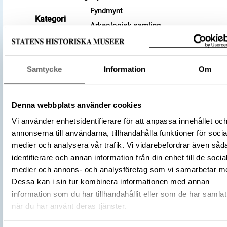
Fyndmynt
Kategori
Arkeologisk samling
Valör
1 pfennig
Material
Silver
Storlek
Vikt 1.54 g
Samtycke
Information
Om
Antal
1
Datering
983 (cirka) – 996 (cirka)
Denna webbplats använder cookies
Tidsperiod
Vikingatid
Tysk-romerska riket
Vi använder enhetsidentifierare för att anpassa innehållet oc
Tillverkningsplats
annonserna till användarna, tillhandahålla funktioner för socia
Köln
medier och analysera vår trafik. Vi vidarebefordrar även såd
Tillverkare
(Myntherre)
Otto III
identifierare och annan information från din enhet till de socia
Föremålsnummer
3008477
medier och annons- och analysföretag som vi samarbetar m
Andra nummer
Undernummer: 148
Dessa kan i sin tur kombinera informationen med annan
Die Münzen von Köln, 1935, Häv. 34
information som du har tillhandahållit eller som de har samlat
Litteratur
(Hävernick, Walter)
när du har använt deras tjänster.
Förvärvsnummer
102449