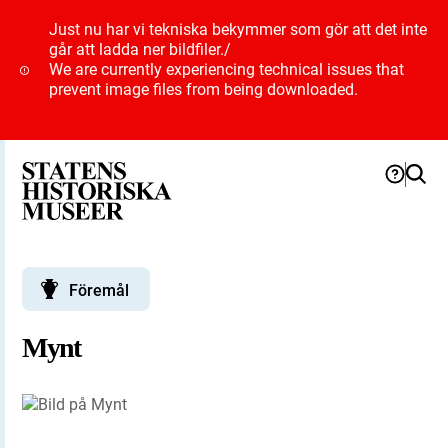
Just nu har vi tekniska bekymmer som gör att det inte
går att ladda ner bildfiler.
/
We are currently experiencing technical issues that
prevent image files from being downloaded.
Föremål
Mynt