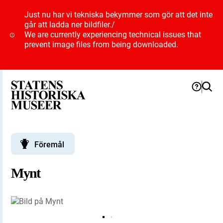
Just nu har vi tekniska bekymmer som gör att det inte
går att ladda ner bildfiler.
/
We are currently experiencing technical issues that
prevent image files from being downloaded.
Föremål
Mynt