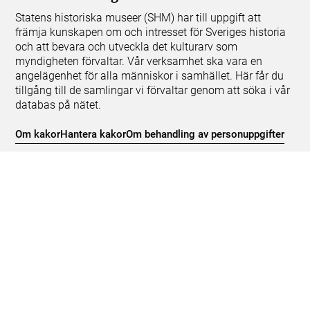
Statens historiska museer (SHM) har till uppgift att
främja kunskapen om och intresset för Sveriges historia
och att bevara och utveckla det kulturarv som
myndigheten förvaltar. Vår verksamhet ska vara en
angelägenhet för alla människor i samhället. Här får du
tillgång till de samlingar vi förvaltar genom att söka i vår
databas på nätet.
Om kakor
Hantera kakor
Om behandling av personuppgifter
Release notes
Teknisk support:
digitalcollections@shm.se