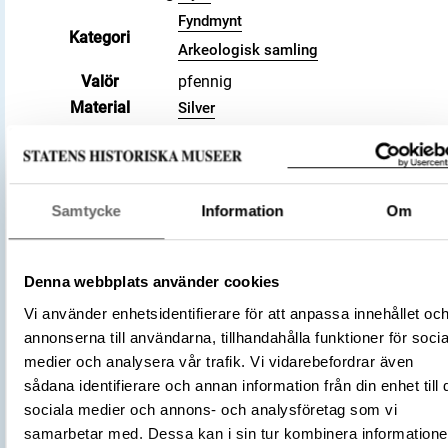
Fyndmynt
Kategori
Arkeologisk samling
Valör
pfennig
Material
Silver
Storlek
Vikt 0.93 g
Antal
1
Datering
1064 – 1102
Tidsperiod
Vikingatid
Samtycke
Information
Om
Tysk-romerska riket
Tillverkningsplats
Dinant
Denna webbplats använder cookies
Tillverkare
(Myntherre)
Albert III av Namur
Vi använder enhetsidentifierare för att anpassa innehållet oc
Föremålsnummer
3037853
annonserna till användarna, tillhandahålla funktioner för socia
Andra nummer
Fyndnummer: 88
medier och analysera vår trafik. Vi vidarebefordrar även
Die deutschen Münzen der sächsisch
sådana identifierare och annan information från din enhet till 
Litteratur
und fränkischen Kaiserzeit , 1876-190
sociala medier och annons- och analysföretag som vi
Dbg 179 (Dannenberg, Hermann)
samarbetar med. Dessa kan i sin tur kombinera information
Accessionsdatum
2022-02-09