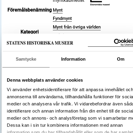
myntkabinettet
Föremålsbenämning
Mynt
Fyndmynt
Mynt från övriga världen
Kategori
Kufiska mynt
Arkeologisk samling
Valör
dirham
Samtycke
Information
Om
Material
Silver
Storlek
Vikt 1.45 g
894 – 895
Datering
Denna webbplats använder cookies
281 a.H.
Vi använder enhetsidentifierare för att anpassa innehållet oc
Tidsperiod
Vikingatid
annonserna till användarna, tillhandahålla funktioner för socia
Kalifatet
medier och analysera vår trafik. Vi vidarebefordrar även såd
Samanidiska riket
Tillverkningsplats
identifierare och annan information från din enhet till de socia
al-Shash
medier och annons- och analysföretag som vi samarbetar m
Dessa kan i sin tur kombinera informationen med annan
Tillverkare
(Myntherre)
Ismail ibn Ahmad
information som du har tillhandahållit eller som de har samlat