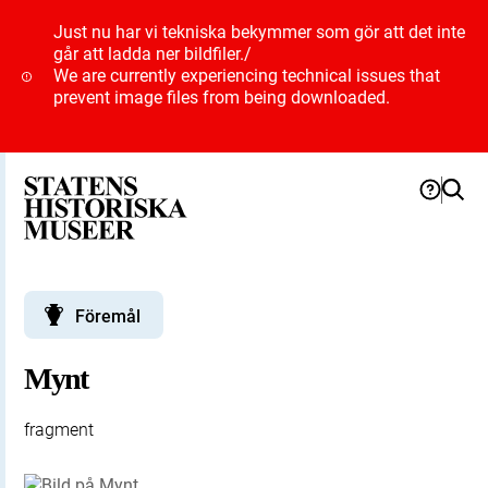
Just nu har vi tekniska bekymmer som gör att det inte
går att ladda ner bildfiler.
/
We are currently experiencing technical issues that
prevent image files from being downloaded.
Föremål
Mynt
fragment