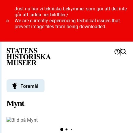
Just nu har vi tekniska bekymmer som gör att det inte
går att ladda ner bildfiler.
/
We are currently experiencing technical issues that
prevent image files from being downloaded.
Föremål
Mynt