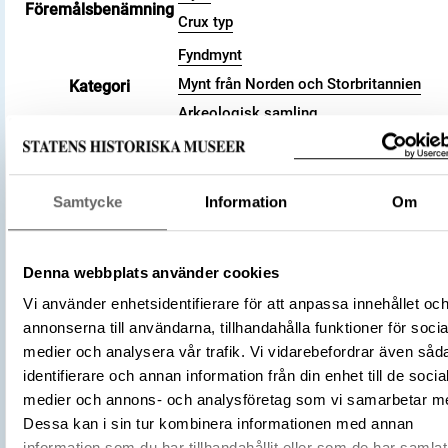
Föremålsbenämning
Crux typ
Fyndmynt
Mynt från Norden och Storbritannien
Kategori
Arkeologisk samling
Valör
penny
Material
Silver
Storlek
Vikt 1.56 g
Samtycke
Information
Om
Datering
991 (cirka) – 997 (cirka)
Tidsperiod
Vikingatid
Denna webbplats använder cookies
England
Tillverkningsplats
Vi använder enhetsidentifierare för att anpassa innehållet oc
Canterbury
annonserna till användarna, tillhandahålla funktioner för socia
(Myntherre)
Ethelred II
medier och analysera vår trafik. Vi vidarebefordrar även såd
Tillverkare
(Myntmästare)
Leofric
identifierare och annan information från din enhet till de socia
Föremålsnummer
3001731
medier och annons- och analysföretag som vi samarbetar m
Anglosachsiska mynt i Svenska kongl
Dessa kan i sin tur kombinera informationen med annan
Litteratur
myntkabinettet funna i Sveriges jord, 
information som du har tillhandahållit eller som de har samlat