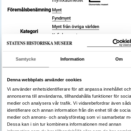
myntkabinettet
Föremålsbenämning
Mynt
Fyndmynt
Mynt från övriga världen
Kategori
Kufiska mynt
Arkeologisk samling
Valör
dirham
Samtycke
Information
Om
Material
Silver
Storlek
Vikt 2.96 g
913 – 914
Datering
Denna webbplats använder cookies
301 a.H.
Vi använder enhetsidentifierare för att anpassa innehållet oc
Tidsperiod
Vikingatid
annonserna till användarna, tillhandahålla funktioner för socia
Kalifatet
medier och analysera vår trafik. Vi vidarebefordrar även såd
Samanidiska riket
Tillverkningsplats
identifierare och annan information från din enhet till de socia
Andaraba
medier och annons- och analysföretag som vi samarbetar m
Tillverkare
(Myntherre)
Dessa kan i sin tur kombinera informationen med annan
Ahmad ibn Ismail