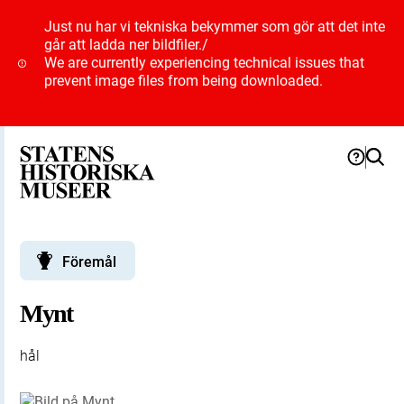
Just nu har vi tekniska bekymmer som gör att det inte
går att ladda ner bildfiler.
/
We are currently experiencing technical issues that
prevent image files from being downloaded.
Föremål
Mynt
hål