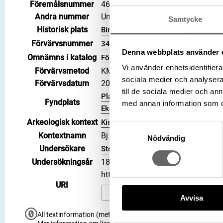
Föremålsnummer
469320_HST
Andra nummer
Undernummer: Bj 715
Samtycke
Historisk plats
Birka, Adelsö socken
Förvärvsnummer
34000
Denna webbplats använder 
Omnämns i katalog
Förvärv: 34000 på Catview
Vi använder enhetsidentifierar
Förvärvsmetod
KML
sociala medier och analysera 
Förvärvsdatum
2000
till de sociala medier och a
Plats: Björkö, Hemlanden, Fornläm
Fyndplats
med annan information som du 
Ekerö kommun, Landskap: Uppland, L
Arkeologisk kontext
Kistgrav, Grav, Hög: 715
Samtyckesval
Kontextnamn
Bj 715
Nödvändig
Undersökare
Stolpe, Hjalmar
Undersökningsår
1879
https://samlingar.shm.se/objec
URI
Kopiera URI
Avvisa
All textinformation (metadata) på denna sida är fri att använ