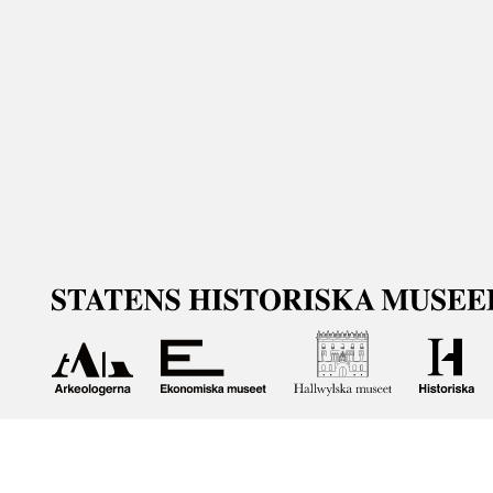
Om våra samlingar
Statens historiska museer (SHM) har till uppgift att främ