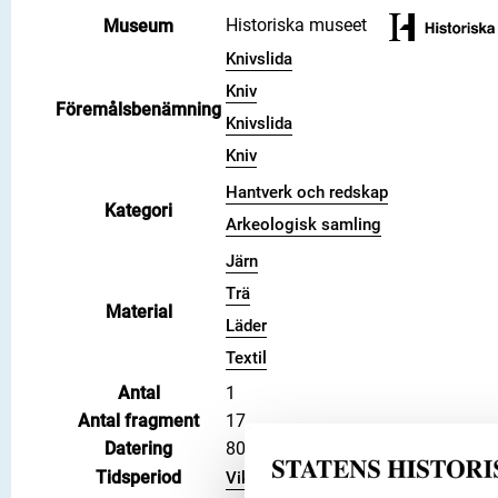
Historiska museet
Museum
Knivslida
Kniv
Föremålsbenämning
Knivslida
Kniv
Hantverk och redskap
Kategori
Arkeologisk samling
Järn
Trä
Material
Läder
Textil
Antal
1
Antal fragment
17
Datering
800 – 1100
Tidsperiod
Vikingatid