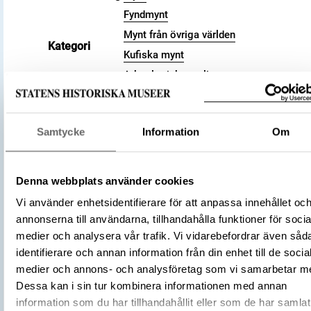
Fyndmynt
Mynt från övriga världen
Kategori
Kufiska mynt
Arkeologisk samling
Valör
dirham
Material
Silver
Samtycke
Information
Om
Storlek
Vikt 4.15 g
886 (?) – 887 (?)
Datering
273? a.H.
Denna webbplats använder cookies
Tidsperiod
Vikingatid
Vi använder enhetsidentifierare för att anpassa innehållet oc
Kalifatet
annonserna till användarna, tillhandahålla funktioner för socia
Banijuridiska riket
Tillverkningsplats
medier och analysera vår trafik. Vi vidarebefordrar även såd
Andaraba
identifierare och annan information från din enhet till de socia
(Myntherre)
al-Mutamid
medier och annons- och analysföretag som vi samarbetar m
Tillverkare
(Myntherre)
Dessa kan i sin tur kombinera informationen med annan
Sa'id ibn Shu'ayb
information som du har tillhandahållit eller som de har samlat
Föremålsnummer
3001613