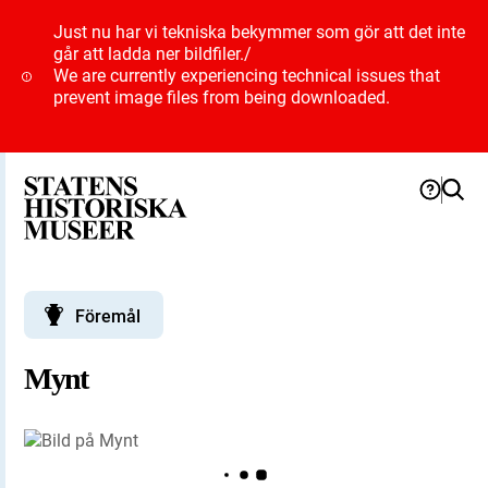
Just nu har vi tekniska bekymmer som gör att det inte
går att ladda ner bildfiler.
/
We are currently experiencing technical issues that
prevent image files from being downloaded.
Föremål
Mynt