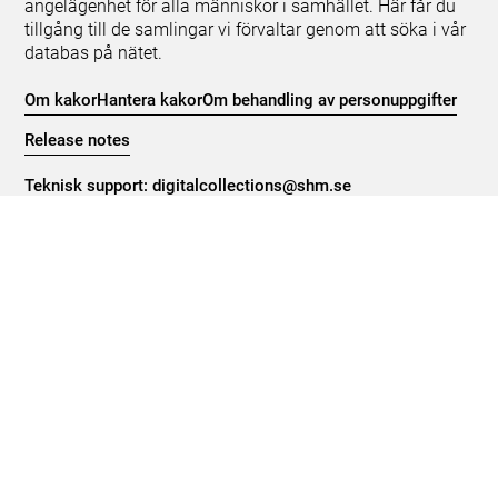
angelägenhet för alla människor i samhället. Här får du
tillgång till de samlingar vi förvaltar genom att söka i vår
databas på nätet.
Om kakor
Hantera kakor
Om behandling av personuppgifter
Release notes
Teknisk support:
digitalcollections@shm.se