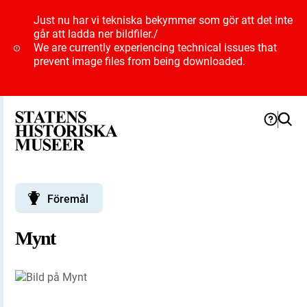
Just nu har vi tekniska bekymmer som gör att det inte
går att ladda ner bildfiler.
/
We are currently experiencing technical issues that
prevent image files from being downloaded.
Föremål
Mynt