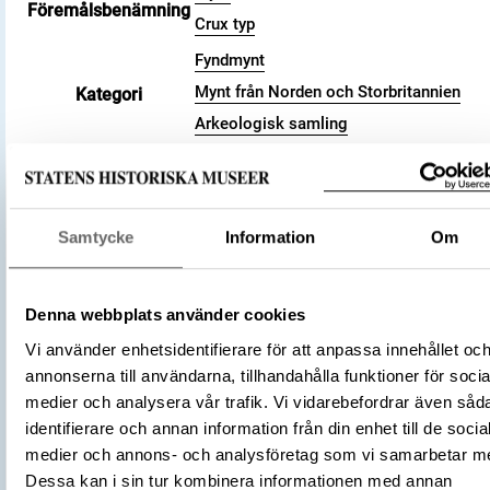
Föremålsbenämning
Crux typ
Fyndmynt
Mynt från Norden och Storbritannien
Kategori
Arkeologisk samling
Valör
penny
Storlek
Vikt 1.38 g
Antal
1
Samtycke
Information
Om
Datering
991 (cirka) – 997 (cirka)
Tidsperiod
Vikingatid
England
Denna webbplats använder cookies
Tillverkningsplats
Dorchester
Vi använder enhetsidentifierare för att anpassa innehållet oc
(Myntherre)
Ethelred II
annonserna till användarna, tillhandahålla funktioner för socia
Tillverkare
(Myntmästare)
Wulfnoth
medier och analysera vår trafik. Vi vidarebefordrar även såd
identifierare och annan information från din enhet till de socia
Föremålsnummer
3006796
medier och annons- och analysföretag som vi samarbetar m
Andra nummer
Undernummer: 1081
Dessa kan i sin tur kombinera informationen med annan
Anglosachsiska mynt i Svenska kongl