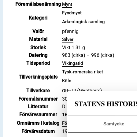
Föremålsbenämning
Mynt
Fyndmynt
Kategori
Arkeologisk samling
Valör
pfennig
Material
Silver
Storlek
Vikt 1.31 g
Datering
983 (cirka) – 996 (cirka)
Tidsperiod
Vikingatid
Tysk-romerska riket
Tillverkningsplats
Köln
Tillverkare
(Myntherre)
Otto III
Föremålsnummer
3001638
Litteratur
Die Münzen von Köln, 1935, Häv. 3
Förvärvsnummer
16200
Omnämns i katalog
Förvärv: 16200 på Catview
Samtycke
Förvärvsdatum
1919