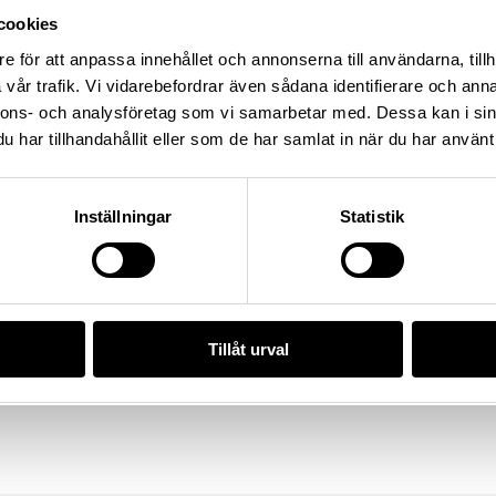
6:3775, Socken: Hejde socken,
cookies
 Gotland, Land: Sverige
e för att anpassa innehållet och annonserna till användarna, tillh
vår trafik. Vi vidarebefordrar även sådana identifierare och anna
nnons- och analysföretag som vi samarbetar med. Dessa kan i sin
har tillhandahållit eller som de har samlat in när du har använt 
4), Historiska museet
/306AECAF-ABEF-473E-8E13-
Inställningar
Statistik
da enligt licensen CC0.
Tillåt urval