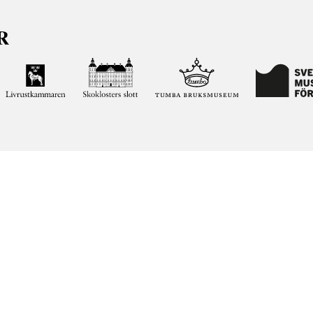
ja kunskapen om och intresset för Sveriges historia och att
ltar. Vår verksamhet ska vara en angelägenhet för alla
ar vi förvaltar genom att söka i vår databas på nätet.
elease notes