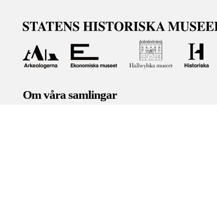
Om våra samlingar
Statens historiska museer (SHM) har till uppgift att främ
bevara och utveckla det kulturarv som myndigheten förva
människor i samhället. Här får du tillgång till de samling
Om kakor
Hantera kakor
Om behandling av personuppgifter
R
Teknisk support:
digitalcollections@shm.se