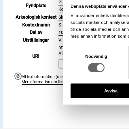
Plats: Sigsarve, Fornlämning: L197
Fyndplats
Denna webbplats använder 
Kommun: Gotland kommun, Landskap:
Vi använder enhetsidentifierar
Arkeologisk kontext
Skattfynd
sociala medier och analysera 
Kontextnamn
Sigsarveskatten
till de sociala medier och a
Del av
106700_HST
med annan information som du 
Utställningar
Vikingarnas värld (start 2021-06-2
https://samlingar.shm.se/object
Samtyckesval
A2CBB79FD50D
URI
Nödvändig
Kopiera URI
All textinformation (metadata) på denna sida är fri att använ
Mer information om licenser hos Statens historiska museer.
Avvisa