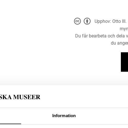
Upphov: Otto III
myn
Du får bearbeta och dela v
du anger
4 (Hävernick, Walter)
Information