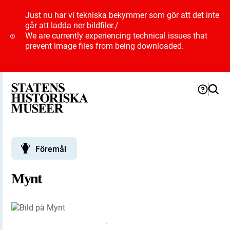
Just nu har vi tekniska bekymmer som gör att det inte
går att ladda ner bildfiler.
/
We are currently experiencing technical issues that
prevent image files from being downloaded.
Föremål
Mynt