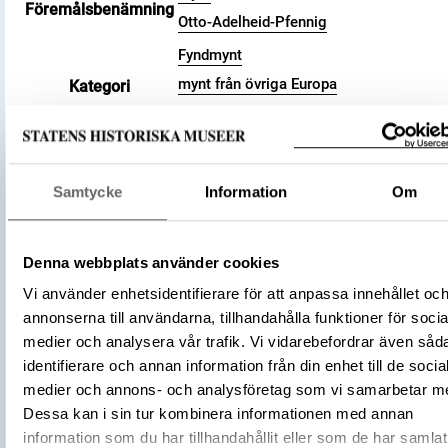
Föremålsbenämning
Otto-Adelheid-Pfennig
Fyndmynt
mynt från övriga Europa
Kategori
Arkeologisk samling
Valör
pfennig
Material
Silver
Samtycke
Information
Om
Storlek
Vikt 1.6 g
Datering
991 – 1040 (cirka)
Tidsperiod
Vikingatid
Denna webbplats använder cookies
Tyskland
Tillverkningsplats
Vi använder enhetsidentifierare för att anpassa innehållet oc
Goslar
annonserna till användarna, tillhandahålla funktioner för socia
Tillverkare
(Myntherre)
Okänd
medier och analysera vår trafik. Vi vidarebefordrar även såd
Föremålsnummer
3001681
identifierare och annan information från din enhet till de socia
Zur Frage der Otto-Adelheid-Pfennige.
medier och annons- och analysföretag som vi samarbetar m
Versuch einer Systematisierung auf G
Dessa kan i sin tur kombinera informationen med annan
Litteratur
des schwedischen Fundmaterials, 196
information som du har tillhandahållit eller som de har samlat