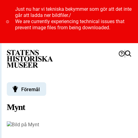
Just nu har vi tekniska bekymmer som gör att det inte
går att ladda ner bildfiler.
/
We are currently experiencing technical issues that
prevent image files from being downloaded.
Föremål
Mynt