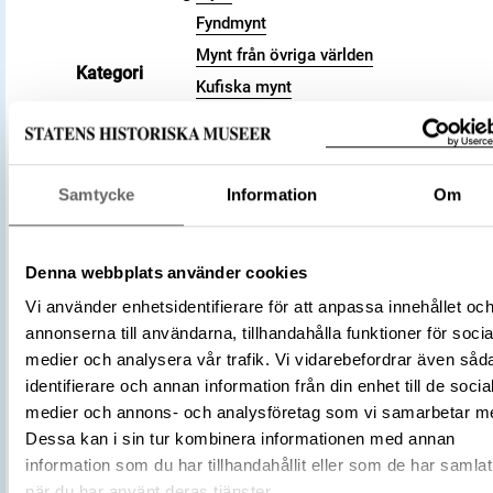
Fyndmynt
Mynt från övriga världen
Kategori
Kufiska mynt
Arkeologisk samling
Valör
dirham
Material
Silver
Samtycke
Information
Om
Storlek
Vikt 3.36 g
896 – 897
Datering
283 a.H.
Denna webbplats använder cookies
Tidsperiod
Vikingatid
Vi använder enhetsidentifierare för att anpassa innehållet oc
Kalifatet
annonserna till användarna, tillhandahålla funktioner för socia
Samanidiska riket
Tillverkningsplats
medier och analysera vår trafik. Vi vidarebefordrar även såd
Samarqand
identifierare och annan information från din enhet till de socia
medier och annons- och analysföretag som vi samarbetar m
Tillverkare
(Myntherre)
Ismail ibn Ahmad
Dessa kan i sin tur kombinera informationen med annan
Föremålsnummer
3001592
information som du har tillhandahållit eller som de har samlat
Förvärvsnummer
16200
när du har använt deras tjänster.