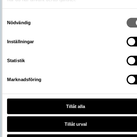
Omnämns i katalog
Förvärv: 16200 på Catview
Förvärvsdatum
1919
Samtyckesval
Plats: Sigsarve, Fornlämning: L1976:37
Nödvändig
Fyndplats
Socken: Hejde socken, Kommun: Gotlan
kommun, Landskap: Gotland, Land: Sver
Inställningar
Arkeologisk kontext
Skattfynd
Kontextnamn
Sigsarveskatten
Statistik
Del av
106700_HST
Vikingarnas värld (start 2021-06-24),
Utställningar
Historiska museet
Marknadsföring
https://samlingar.shm.se/object/492
256E-40C0-BD08-C5B222838B17
URI
Kopiera URI
Tillåt alla
All textinformation (metadata) på denna sida är fri att använda e
licensen CC0.
Tillåt urval
Mer information om licenser hos Statens historiska museer.