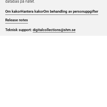
databas på nätet.
Om kakor
Hantera kakor
Om behandling av personuppgifter
Release notes
Teknisk support:
digitalcollections@shm.se