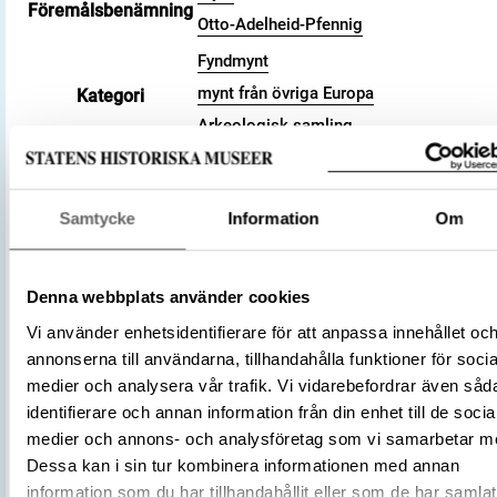
Föremålsbenämning
Otto-Adelheid-Pfennig
Fyndmynt
mynt från övriga Europa
Kategori
Arkeologisk samling
Valör
pfennig
Material
Silver
Storlek
Vikt 1.57 g
Samtycke
Information
Om
Datering
991 – 1040 (cirka)
Tidsperiod
Vikingatid
Denna webbplats använder cookies
Tyskland
Tillverkningsplats
Vi använder enhetsidentifierare för att anpassa innehållet oc
Goslar
annonserna till användarna, tillhandahålla funktioner för socia
Tillverkare
(Myntherre)
Okänd
medier och analysera vår trafik. Vi vidarebefordrar även såd
Föremålsnummer
3001702
identifierare och annan information från din enhet till de socia
Zur Frage der Otto-Adelheid-Pfennige.
medier och annons- och analysföretag som vi samarbetar m
Versuch einer Systematisierung auf G
Dessa kan i sin tur kombinera informationen med annan
Litteratur
des schwedischen Fundmaterials, 196
information som du har tillhandahållit eller som de har samlat