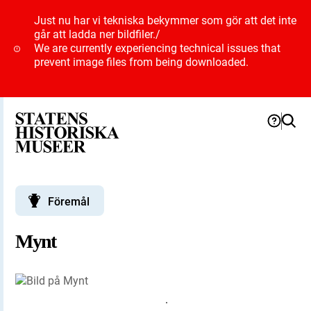
Just nu har vi tekniska bekymmer som gör att det inte
går att ladda ner bildfiler.
/
We are currently experiencing technical issues that
prevent image files from being downloaded.
Föremål
Mynt