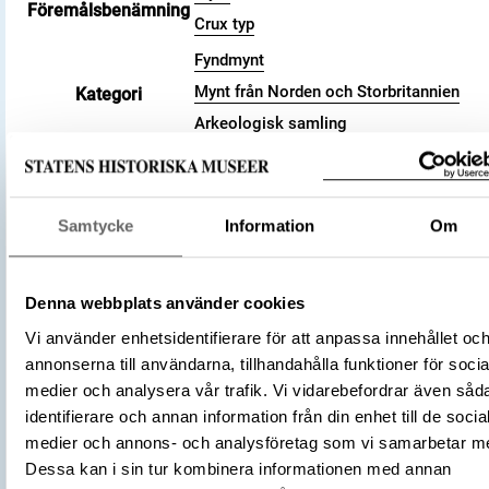
Föremålsbenämning
Crux typ
Fyndmynt
Mynt från Norden och Storbritannien
Kategori
Arkeologisk samling
Valör
penny
Material
Silver
Storlek
Vikt 1.68 g
Samtycke
Information
Om
Datering
991 (cirka) – 997 (cirka)
Tidsperiod
Vikingatid
England
Denna webbplats använder cookies
Tillverkningsplats
Shaftesbury
Vi använder enhetsidentifierare för att anpassa innehållet oc
annonserna till användarna, tillhandahålla funktioner för socia
(Myntherre)
Ethelred II
Tillverkare
medier och analysera vår trafik. Vi vidarebefordrar även såd
(Myntmästare)
God
identifierare och annan information från din enhet till de socia
Föremålsnummer
3001756
medier och annons- och analysföretag som vi samarbetar m
Anglosachsiska mynt i Svenska kongl
Dessa kan i sin tur kombinera informationen med annan
Litteratur
myntkabinettet funna i Sveriges jord, 