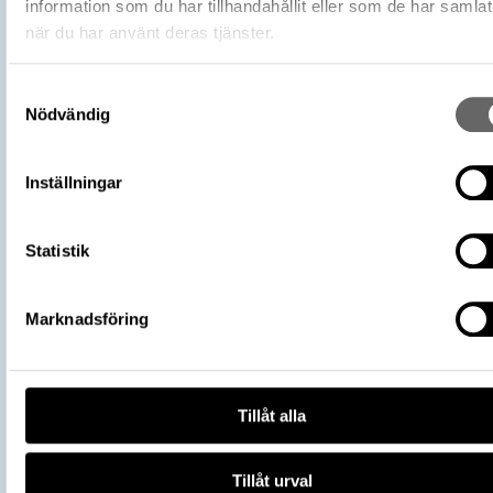
information som du har tillhandahållit eller som de har samlat
Hd 3342 (Hildebrand, Bror Emil)
när du har använt deras tjänster.
Förvärvsnummer
16200
Omnämns i katalog
Förvärv: 16200 på Catview
Samtyckesval
Förvärvsdatum
1919
Nödvändig
Plats: Sigsarve, Fornlämning: L1976:37
Fyndplats
Socken: Hejde socken, Kommun: Gotlan
Inställningar
kommun, Landskap: Gotland, Land: Sver
Arkeologisk kontext
Skattfynd
Kontextnamn
Sigsarveskatten
Statistik
Del av
106700_HST
Vikingarnas värld (start 2021-06-24),
Marknadsföring
Utställningar
Historiska museet
https://samlingar.shm.se/object/4DE
CE3D-4B48-9110-DC2F9A7D7BFC
URI
Tillåt alla
Kopiera URI
All textinformation (metadata) på denna sida är fri att använda e
Tillåt urval
licensen CC0.