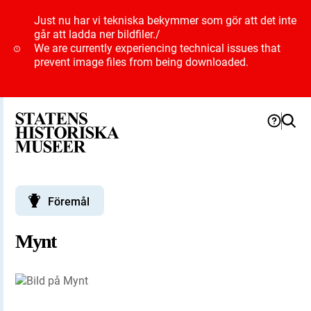
Just nu har vi tekniska bekymmer som gör att det inte
går att ladda ner bildfiler.
/
We are currently experiencing technical issues that
prevent image files from being downloaded.
Föremål
Mynt