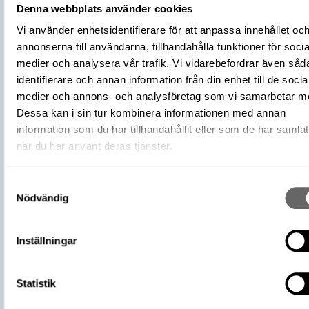
Plats: Valsta, Fornlämning: L2016:8255
Denna webbplats använder cookies
Fyndplats
Socken: Norrsunda socken, Kommun: Si
Vi använder enhetsidentifierare för att anpassa innehållet oc
kommun, Landskap: Uppland, Land: Sver
annonserna till användarna, tillhandahålla funktioner för socia
Arkeologisk kontext
Rektangulär stensättning: 40
medier och analysera vår trafik. Vi vidarebefordrar även såd
Undersökare
UV Stockholm
identifierare och annan information från din enhet till de socia
Typ
Föremålsskylt
medier och annons- och analysföretag som vi samarbetar m
Titel
Brända ben
Dessa kan i sin tur kombinera informationen med annan
Källa
Till utställningen Vikingarna
information som du har tillhandahållit eller som de har samlat
värld på Historiska museet
Tillhörande texter
när du har använt deras tjänster.
Datum
2021-06-24
Text
Brända ben av hund. Gravf
från Valsta, Norrsunda sock
Samtyckesval
Uppland.
Nödvändig
Externa källor
WIKIDATA
Vikingarnas värld (start 2021-06-24),
Utställningar
Inställningar
Historiska museet
https://samlingar.shm.se/object/5B0
830F-4202-A709-665B1C75A7EB
URI
Statistik
Kopiera URI