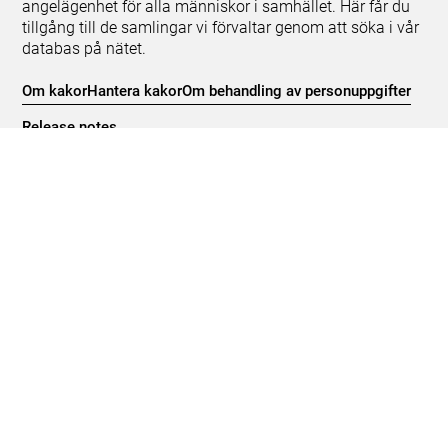
angelägenhet för alla människor i samhället. Här får du
tillgång till de samlingar vi förvaltar genom att söka i vår
databas på nätet.
Om kakor
Hantera kakor
Om behandling av personuppgifter
Release notes
Teknisk support:
digitalcollections@shm.se