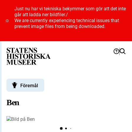
Just nu har vi tekniska bekymmer som gör att det inte
går att ladda ner bildfiler.
/
We are currently experiencing technical issues that
prevent image files from being downloaded.
Föremål
Ben