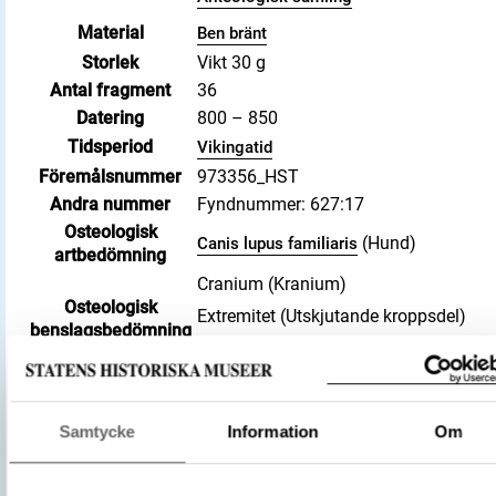
Material
Ben bränt
Storlek
Vikt 30 g
Antal fragment
36
Datering
800 – 850
Tidsperiod
Vikingatid
Föremålsnummer
973356_HST
Andra nummer
Fyndnummer: 627:17
Osteologisk
(Hund)
Canis lupus familiaris
artbedömning
Cranium (Kranium)
Osteologisk
Extremitet (Utskjutande kroppsdel)
benslagsbedömning
Vertebrae (Ryggkota)
Accessionsdatum
2024-07-04
Förvärvsnummer
34069
Samtycke
Information
Om
Förvärvsmetod
KML
Förvärvsdatum
2004