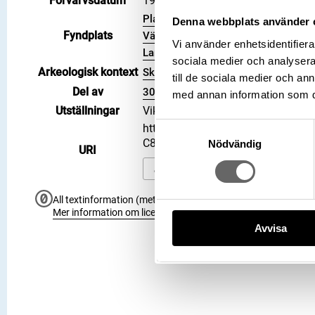
Förvärvsdatum
1995-06-14
Plats: Lilla Klintegårde, Fastighet: L
Denna webbplats använder 
Fyndplats
Väskinde socken, Kommun: Gotland
Vi använder enhetsidentifierar
Land: Sverige
sociala medier och analysera 
Arkeologisk kontext
Skattfynd
till de sociala medier och a
Del av
3006795
med annan information som du 
Utställningar
Vikingarnas värld (start 2021-06-2
Samtyckesval
https://samlingar.shm.se/object
C8201F0F159F
Nödvändig
URI
Kopiera URI
All textinformation (metadata) på denna sida är fri att använ
Mer information om licenser hos Statens historiska museer.
Avvisa