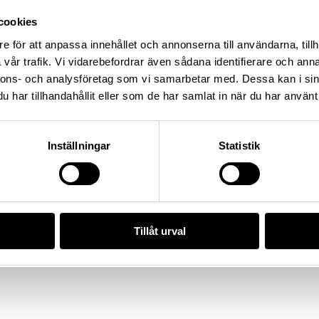
illa Klintegårde 3:1, Socken:
cookies
 kommun, Landskap: Gotland,
e för att anpassa innehållet och annonserna till användarna, tillh
vår trafik. Vi vidarebefordrar även sådana identifierare och anna
nnons- och analysföretag som vi samarbetar med. Dessa kan i sin
har tillhandahållit eller som de har samlat in när du har använt 
4), Historiska museet
/5C138E19-85CD-4A84-A704-
Inställningar
Statistik
da enligt licensen CC0.
Tillåt urval