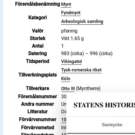
Föremålsbenämning
Mynt
Fyndmynt
Kategori
Arkeologisk samling
Valör
pfennig
Storlek
Vikt 1.65 g
Antal
1
Datering
983 (cirka) – 996 (cirka)
Tidsperiod
Vikingatid
Tysk-romerska riket
Tillverkningsplats
Köln
Tillverkare
(Myntherre)
Otto III
Föremålsnummer
3008473
Andra nummer
Undernummer: 144
Litteratur
Die Münzen von Köln, 1935, Häv. 3
Förvärvsnummer
102449
Samtycke
Förvärvsmetod
Inlösen