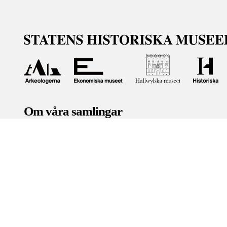
Om våra samlingar
Statens historiska museer (SHM) har till uppgift att främ
bevara och utveckla det kulturarv som myndigheten förva
människor i samhället. Här får du tillgång till de samling
Om kakor
Hantera kakor
Om behandling av personuppgifter
R
Teknisk support:
digitalcollections@shm.se