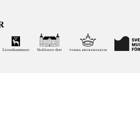
ja kunskapen om och intresset för Sveriges historia och att
ltar. Vår verksamhet ska vara en angelägenhet för alla
ar vi förvaltar genom att söka i vår databas på nätet.
elease notes