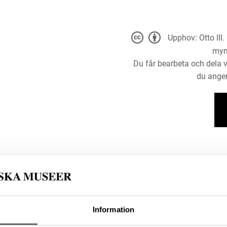
Upphov: Otto III
myn
Du får bearbeta och dela v
du anger
4 (Hävernick, Walter)
Information