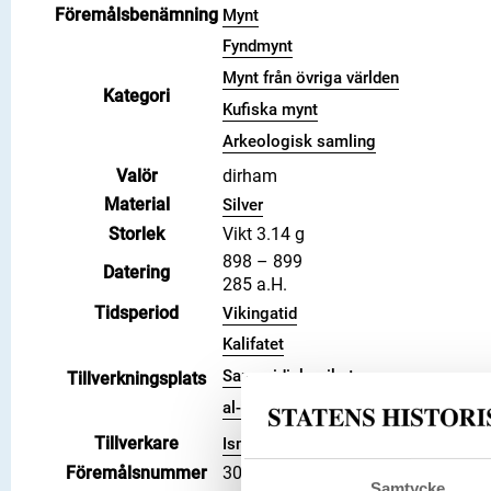
Föremålsbenämning
Mynt
Fyndmynt
Mynt från övriga världen
Kategori
Kufiska mynt
Arkeologisk samling
Valör
dirham
Material
Silver
Storlek
Vikt 3.14 g
898 – 899
Datering
285 a.H.
Tidsperiod
Vikingatid
Kalifatet
Samanidiska riket
Tillverkningsplats
al-Shash
Tillverkare
(Myntherre)
Ismail ibn Ahmad
Föremålsnummer
3001581
Samtycke