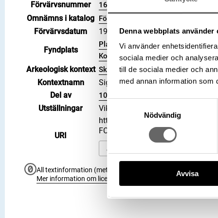
Förvärvsnummer
16200
Omnämns i katalog
Förvärv: 16200 på Catview
Denna webbplats använder 
Förvärvsdatum
1919
Plats: Sigsarve, Fornlämning: L197
Vi använder enhetsidentifierar
Fyndplats
Kommun: Gotland kommun, Landskap:
sociala medier och analysera 
Arkeologisk kontext
Skattfynd
till de sociala medier och a
med annan information som du 
Kontextnamn
Sigsarveskatten
Del av
106700_HST
Samtyckesval
Utställningar
Vikingarnas värld (start 2021-06-2
Nödvändig
https://samlingar.shm.se/object
FC757AC7E3CB
URI
Kopiera URI
All textinformation (metadata) på denna sida är fri att använ
Avvisa
Mer information om licenser hos Statens historiska museer.