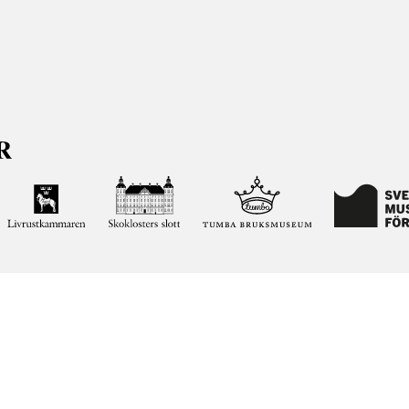
ja kunskapen om och intresset för Sveriges historia och att
ltar. Vår verksamhet ska vara en angelägenhet för alla
ar vi förvaltar genom att söka i vår databas på nätet.
elease notes