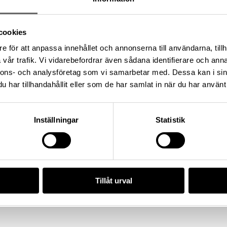
cookies
6:3775, Socken: Hejde socken,
e för att anpassa innehållet och annonserna till användarna, tillh
 Gotland, Land: Sverige
vår trafik. Vi vidarebefordrar även sådana identifierare och anna
nnons- och analysföretag som vi samarbetar med. Dessa kan i sin
har tillhandahållit eller som de har samlat in när du har använt 
4), Historiska museet
Inställningar
Statistik
/66D6B517-2CFE-402F-B5D4-
da enligt licensen CC0.
Tillåt urval