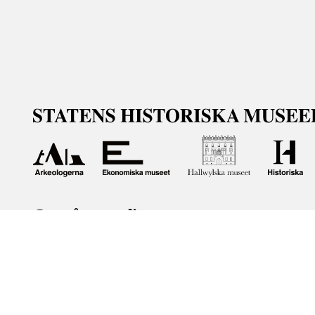
Om våra samlingar
Statens historiska museer (SHM) har till uppgift att främ
bevara och utveckla det kulturarv som myndigheten förva
människor i samhället. Här får du tillgång till de samling
Om kakor
Hantera kakor
Om behandling av personuppgifter
R