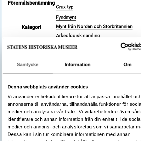
Föremålsbenämning
Crux typ
Fyndmynt
Mynt från Norden och Storbritannien
Kategori
Arkeologisk samling
Valör
penny
Material
Silver
Storlek
Vikt 1.53 g
Samtycke
Information
Om
Datering
991 (cirka) – 997 (cirka)
Tidsperiod
Vikingatid
Denna webbplats använder cookies
England
Tillverkningsplats
London
Vi använder enhetsidentifierare för att anpassa innehållet oc
annonserna till användarna, tillhandahålla funktioner för socia
(Myntherre)
Ethelred II
Tillverkare
medier och analysera vår trafik. Vi vidarebefordrar även såd
(Myntmästare)
Æthelweard
identifierare och annan information från din enhet till de socia
Föremålsnummer
3001743
medier och annons- och analysföretag som vi samarbetar m
Anglosachsiska mynt i Svenska kongl
Dessa kan i sin tur kombinera informationen med annan
Litteratur
myntkabinettet funna i Sveriges jord, 