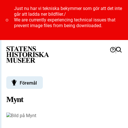
Just nu har vi tekniska bekymmer som gör att det inte
går att ladda ner bildfiler.
/
We are currently experiencing technical issues that
prevent image files from being downloaded.
Föremål
Mynt