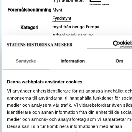
myntkabinettet
Föremålsbenämning
Mynt
Fyndmynt
mynt från övriga Europa
Kategori
Arkeologisk samling
Valör
pfennig
Storlek
Vikt 0.69 g
Antal
1
Samtycke
Information
Om
Datering
1027 – 1036
Tidsperiod
Vikingatid
Denna webbplats använder cookies
Tysk-romerska riket
Tillverkningsplats
Vi använder enhetsidentifierare för att anpassa innehållet oc
Köln
annonserna till användarna, tillhandahålla funktioner för socia
(Myntherre)
Pilgrim von Köln
medier och analysera vår trafik. Vi vidarebefordrar även såd
Tillverkare
(Myntherre)
Konrad II
identifierare och annan information från din enhet till de socia
Föremålsnummer
3008460
medier och annons- och analysföretag som vi samarbetar m
Andra nummer
Undernummer: 245
Dessa kan i sin tur kombinera informationen med annan