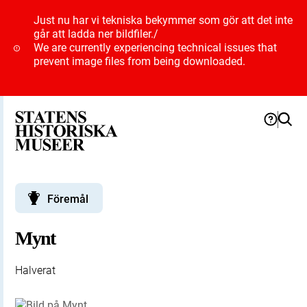
Just nu har vi tekniska bekymmer som gör att det inte
går att ladda ner bildfiler.
/
We are currently experiencing technical issues that
prevent image files from being downloaded.
Föremål
Mynt
Halverat