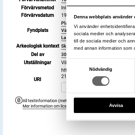
Förvärvsmetod
Inlösen
Förvärvsdatum
1995-06-14
Denna webbplats använder 
Plats: Lilla Klintegårde, Fastighet: L
Vi använder enhetsidentifierar
Fyndplats
Väskinde socken, Kommun: Gotland
sociala medier och analysera 
Land: Sverige
till de sociala medier och a
Arkeologisk kontext
Skattfynd
med annan information som du 
Del av
3006795
Samtyckesval
Utställningar
Vikingarnas värld (start 2021-06-2
Nödvändig
https://samlingar.shm.se/object
217D4F70160E
URI
Kopiera URI
All textinformation (metadata) på denna sida är fri att använ
Avvisa
Mer information om licenser hos Statens historiska museer.