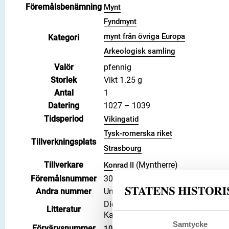
Föremålsbenämning
Mynt
Fyndmynt
mynt från övriga Europa
Kategori
Arkeologisk samling
Valör
pfennig
Storlek
Vikt 1.25 g
Antal
1
Datering
1027 – 1039
Tidsperiod
Vikingatid
Tysk-romerska riket
Tillverkningsplats
Strasbourg
Tillverkare
(Myntherre)
Konrad II
Föremålsnummer
3008534
Andra nummer
Undernummer: 915
Die deutschen Münzen der sächsis
Litteratur
Kaiserzeit , 1876-1905, Dbg 921 
Samtycke
Förvärvsnummer
102449