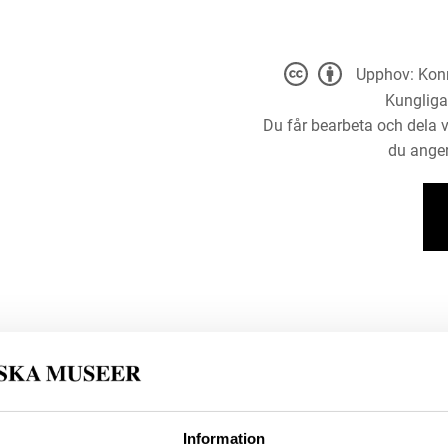
Upphov: Konr
Kungliga
Du får bearbeta och dela v
du anger
chen und fränkischen
(Dannenberg, Hermann)
Information