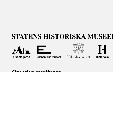
Om våra samlingar
Statens historiska museer (SHM) har till uppgift att främ
bevara och utveckla det kulturarv som myndigheten förva
människor i samhället. Här får du tillgång till de samling
Om kakor
Hantera kakor
Om behandling av personuppgifter
R
Teknisk support:
digitalcollections@shm.se