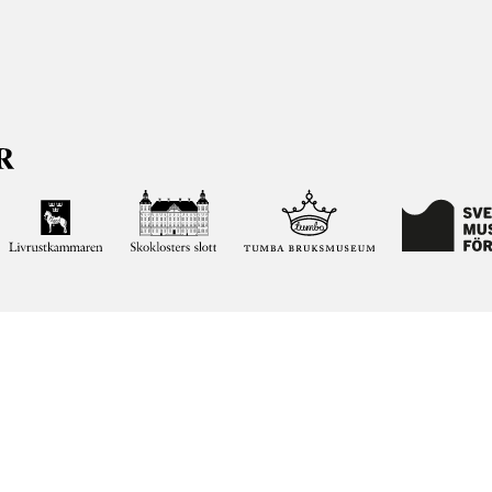
ja kunskapen om och intresset för Sveriges historia och att
ltar. Vår verksamhet ska vara en angelägenhet för alla
ar vi förvaltar genom att söka i vår databas på nätet.
elease notes