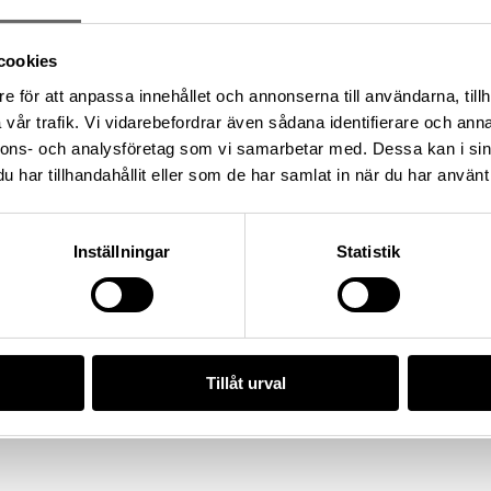
cookies
illa Klintegårde 3:1, Socken:
e för att anpassa innehållet och annonserna till användarna, tillh
 kommun, Landskap: Gotland,
vår trafik. Vi vidarebefordrar även sådana identifierare och anna
nnons- och analysföretag som vi samarbetar med. Dessa kan i sin
har tillhandahållit eller som de har samlat in när du har använt 
4), Historiska museet
Inställningar
Statistik
/723B33CF-BD65-4EA2-B0DB-
da enligt licensen CC0.
Tillåt urval