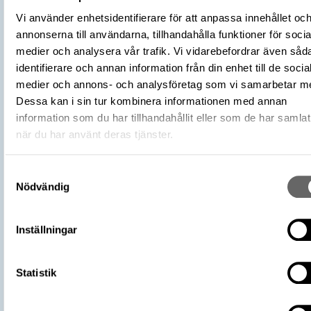
Dräkt och personlig utrustning
Kategori
Vi använder enhetsidentifierare för att anpassa innehållet oc
Arkeologisk samling
annonserna till användarna, tillhandahålla funktioner för socia
Material
Brons
medier och analysera vår trafik. Vi vidarebefordrar även såd
Antal
1
identifierare och annan information från din enhet till de socia
Datering
800 – 1100
medier och annons- och analysföretag som vi samarbetar m
Tidsperiod
Vikingatid
Dessa kan i sin tur kombinera informationen med annan
Föremålsnummer
453348_HST
information som du har tillhandahållit eller som de har samlat
Andra nummer
Undernummer: 1
när du har använt deras tjänster.
Förvärvsnummer
7282
Omnämns i katalog
Förvärv: 7282 på Catview
Samtyckesval
Nödvändig
Förvärvsdatum
1883
Plats: Salmunds, Socken: Mästerby soc
Fyndplats
Kommun: Gotland kommun, Landskap:
Inställningar
Gotland, Land: Sverige
https://samlingar.shm.se/object/74D
Statistik
9918-4643-9264-14EEBF6212F8
URI
Kopiera URI