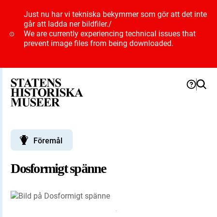
Just nu har vi tekniska bekymmer som gör att det inte
går att ladda ner bildfiler.
/
We are currently experiencing technical issues that
prevent image files from being downloaded.
Föremål
Dosformigt spänne