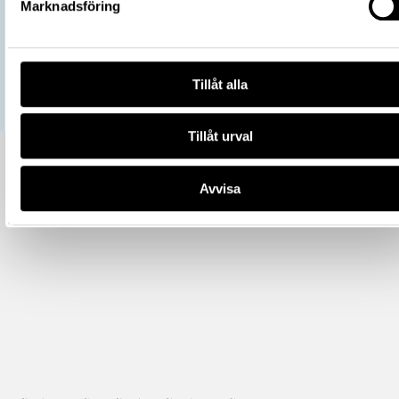
Marknadsföring
All textinformation (metadata) på denna sida är fri att använda e
licensen CC0.
Mer information om licenser hos Statens historiska museer.
Tillåt alla
Tillåt urval
Avvisa