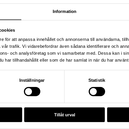
Information
cookies
e för att anpassa innehållet och annonserna till användarna, tillh
vår trafik. Vi vidarebefordrar även sådana identifierare och anna
nnons- och analysföretag som vi samarbetar med. Dessa kan i sin
ning: L2017:1904, Socken: Adelsö socken, Kommun:
har tillhandahållit eller som de har samlat in när du har använt 
and: Sverige
Inställningar
Statistik
t/76DF7B53-F58A-4B57-9CB1-9A2F26307456
Tillåt urval
da enligt licensen CC0.