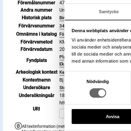
Föremålsnummer
476202_HST
Andra nummer
Undernummer: Bj 731
Samtycke
Historisk plats
Birka, Adelsö socken
Förvärvsnummer
34000
Denna webbplats använder 
Omnämns i katalog
Förvärv: 34000 på Catview
Vi använder enhetsidentifierar
Förvärvsmetod
KML
sociala medier och analysera 
Förvärvsdatum
2000
till de sociala medier och a
Plats: Björkö, Hemlanden, Fornläm
Fyndplats
med annan information som du 
Ekerö kommun, Landskap: Uppland, L
Arkeologisk kontext
Kammargrav, Grav, Hög: 731
Samtyckesval
Kontextnamn
Bj 731
Nödvändig
Undersökare
Stolpe, Hjalmar
Undersökningsår
1879
https://samlingar.shm.se/objec
URI
Kopiera URI
Avvisa
All textinformation (metadata) på denna sida är fri att använ