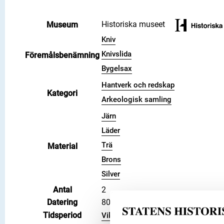
Historiska museet
Museum
Kniv
Knivslida
Föremålsbenämning
Bygelsax
Hantverk och redskap
Kategori
Arkeologisk samling
Järn
Läder
Trä
Material
Brons
Silver
Antal
2
Datering
800 – 1100
Tidsperiod
Vikingatid