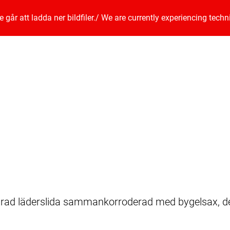
går att ladda ner bildfiler.
/
We are currently experiencing techn
evarad läderslida sammankorroderad med bygelsax, d