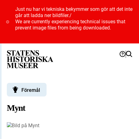
Just nu har vi tekniska bekymmer som gör att det inte
går att ladda ner bildfiler.
/
We are currently experiencing technical issues that
prevent image files from being downloaded.
Föremål
Mynt