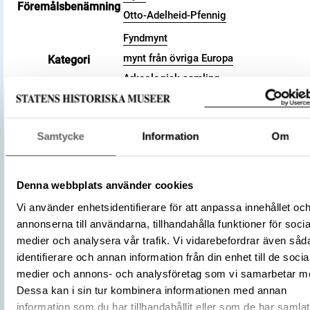
Föremålsbenämning
Otto-Adelheid-Pfennig
Fyndmynt
mynt från övriga Europa
Kategori
Arkeologisk samling
Valör
pfennig
Material
Silver
Storlek
Vikt 1.47 g
Samtycke
Information
Om
Datering
991 – 1040 (cirka)
Tidsperiod
Vikingatid
Denna webbplats använder cookies
Tyskland
Tillverkningsplats
Vi använder enhetsidentifierare för att anpassa innehållet oc
Goslar
annonserna till användarna, tillhandahålla funktioner för socia
Tillverkare
(Myntherre)
Okänd
medier och analysera vår trafik. Vi vidarebefordrar även såd
Föremålsnummer
3001706
identifierare och annan information från din enhet till de socia
Zur Frage der Otto-Adelheid-Pfennige.
medier och annons- och analysföretag som vi samarbetar m
Versuch einer Systematisierung auf G
Dessa kan i sin tur kombinera informationen med annan
Litteratur
des schwedischen Fundmaterials, 196
information som du har tillhandahållit eller som de har samlat