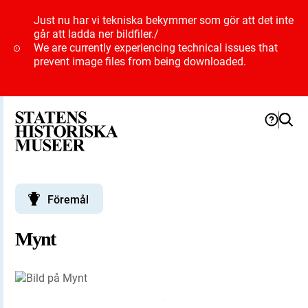
Just nu har vi tekniska bekymmer som gör att det inte
går att ladda ner bildfiler.
/
We are currently experiencing technical issues that
prevent image files from being downloaded.
Föremål
Mynt