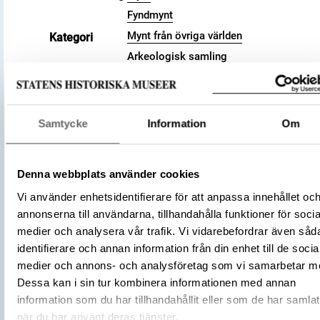
Fyndmynt
Mynt från övriga världen
Kategori
Arkeologisk samling
Valör
dirham
Storlek
Vikt 4.97 g
Antal
1
Samtycke
Information
Om
878 – 879
Datering
2(6)5 a.H.
Tidsperiod
Vikingatid
Denna webbplats använder cookies
Kalifatet
Vi använder enhetsidentifierare för att anpassa innehållet oc
Abbasidiska kalifatet
Tillverkningsplats
annonserna till användarna, tillhandahålla funktioner för socia
Andaraba
medier och analysera vår trafik. Vi vidarebefordrar även såd
identifierare och annan information från din enhet till de socia
Tillverkare
(Myntherre)
al-Mu'tadid
medier och annons- och analysföretag som vi samarbetar m
Föremålsnummer
3008578
Dessa kan i sin tur kombinera informationen med annan
Andra nummer
Undernummer: 2
information som du har tillhandahållit eller som de har samlat
Förvärvsnummer
102449
när du har använt deras tjänster.