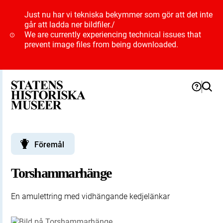
Just nu har vi tekniska bekymmer som gör att det inte
går att ladda ner bildfiler.
/
We are currently experiencing technical issues that
prevent image files from being downloaded.
Föremål
Torshammarhänge
En amulettring med vidhängande kedjelänkar