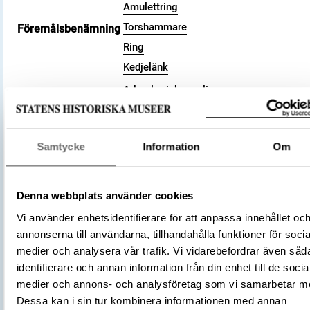
Amulettring
Torshammare
Föremålsbenämning
Ring
Kedjelänk
Arkeologisk samling
Kategori
Religion och kult
Material
Järn
Samtycke
Information
Om
Antal
1
Antal fragment
4
Datering
800 – 1100
Denna webbplats använder cookies
Tidsperiod
Vikingatid
Vi använder enhetsidentifierare för att anpassa innehållet oc
Föremålsnummer
107872_HST
annonserna till användarna, tillhandahålla funktioner för socia
Andra nummer
Undernummer: 511
medier och analysera vår trafik. Vi vidarebefordrar även såd
Historisk plats
Birka, Adelsö socken
identifierare och annan information från din enhet till de socia
Accessionsdatum
2006-06-16
medier och annons- och analysföretag som vi samarbetar m
Förvärvsnummer
5208
Dessa kan i sin tur kombinera informationen med annan