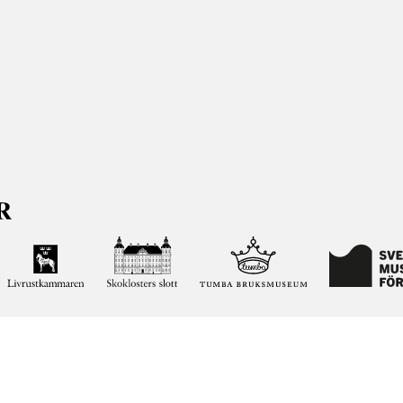
ja kunskapen om och intresset för Sveriges historia och att
ltar. Vår verksamhet ska vara en angelägenhet för alla