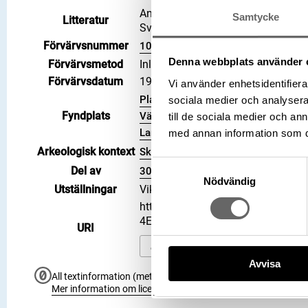
Anglosachsiska mynt i Svenska ko
Samtycke
Litteratur
Sveriges jord, 1881, Hd 2501 (Hilde
Förvärvsnummer
102449
Denna webbplats använder 
Förvärvsmetod
Inlösen
Förvärvsdatum
1995-06-14
Vi använder enhetsidentifierar
Plats: Lilla Klintegårde, Fastighet: L
sociala medier och analysera 
Fyndplats
Väskinde socken, Kommun: Gotland
till de sociala medier och a
Land: Sverige
med annan information som du 
Arkeologisk kontext
Skattfynd
Samtyckesval
Del av
3006795
Nödvändig
Utställningar
Vikingarnas värld (start 2021-06-2
https://samlingar.shm.se/object
4EA708155DEB
URI
Kopiera URI
Avvisa
All textinformation (metadata) på denna sida är fri att använ
Mer information om licenser hos Statens historiska museer.