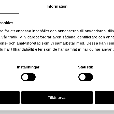
ngliga myntkabinettet funna i
Information
brand, Bror Emil)
cookies
e för att anpassa innehållet och annonserna till användarna, tillh
illa Klintegårde 3:1, Socken:
vår trafik. Vi vidarebefordrar även sådana identifierare och anna
 kommun, Landskap: Gotland,
nnons- och analysföretag som vi samarbetar med. Dessa kan i sin
har tillhandahållit eller som de har samlat in när du har använt 
Inställningar
Statistik
4), Historiska museet
/8A5F7492-AE7E-4486-AC35-
Tillåt urval
da enligt licensen CC0.