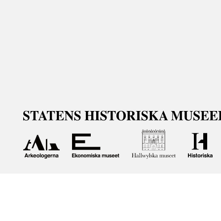
Om våra samlingar
Statens historiska museer (SHM) har till uppgift att främ
bevara och utveckla det kulturarv som myndigheten förva