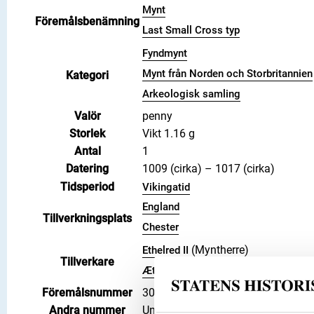
Mynt
Föremålsbenämning
Last Small Cross typ
Fyndmynt
Mynt från Norden och Storbritannien
Kategori
Arkeologisk samling
Valör
penny
Storlek
Vikt 1.16 g
Antal
1
Datering
1009 (cirka) – 1017 (cirka)
Tidsperiod
Vikingatid
England
Tillverkningsplats
Chester
(Myntherre)
Ethelred II
Tillverkare
(Myntmästare)
Æthelnoth
Föremålsnummer
3006819
Andra nummer
Undernummer: 1211