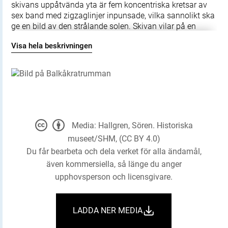
skivans uppåtvända yta är fem koncentriska kretsar av
sex band med zigzaglinjer inpunsade, vilka sannolikt ska
ge en bild av den strålande solen. Skivan vilar på en
krans gjuten i tio delar med varandra hopnitade delar.
Visa hela beskrivningen
Varje del slutar i ett hjul med fyra ekrar, en symbol för
solen. De tio delarna är märkta under bronsålder med
streck och punkter för att visa hur de ska sammanfogas.
Nitarna är "ringnitar" med särskilt gjutna, stora, koniska
huvuden. Totalt finns cirka 30 nitar. Datering osäker, kan
vara äldre bronsålder men även yngre har framförts. En
nästan exakt parallell finns från ett fynd i Hasfalva, på
gränsen mellan Ungern och Österrike. Dekoren på
Media: Hallgren, Sören. Historiska
skivorna avviker dock något. Detta exemplar förvaras på
museet/SHM, (CC BY 4.0)
Soproni Muzeum, Ungern.
Du får bearbeta och dela verket för alla ändamål,
även kommersiella, så länge du anger
upphovsperson och licensgivare.
LADDA NER MEDIA