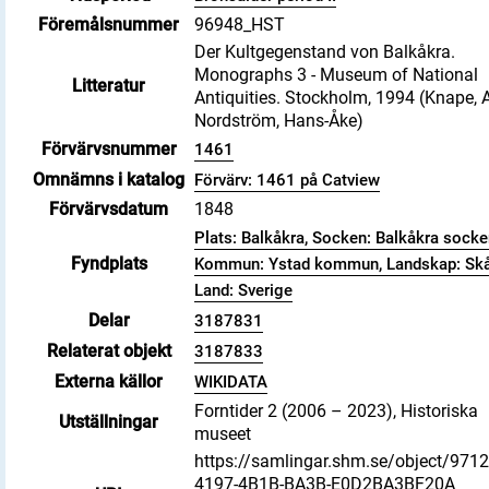
Föremålsnummer
96948_HST
Der Kultgegenstand von Balkåkra.
Monographs 3 - Museum of National
Litteratur
Antiquities. Stockholm, 1994 (Knape, A
Nordström, Hans-Åke)
Förvärvsnummer
1461
Omnämns i katalog
Förvärv: 1461 på Catview
Förvärvsdatum
1848
Plats: Balkåkra, Socken: Balkåkra socke
Fyndplats
Kommun: Ystad kommun, Landskap: Skå
Land: Sverige
Delar
3187831
Relaterat objekt
3187833
Externa källor
WIKIDATA
Forntider 2 (2006 – 2023), Historiska
Utställningar
museet
https://samlingar.shm.se/object/971
4197-4B1B-BA3B-E0D2BA3BF20A