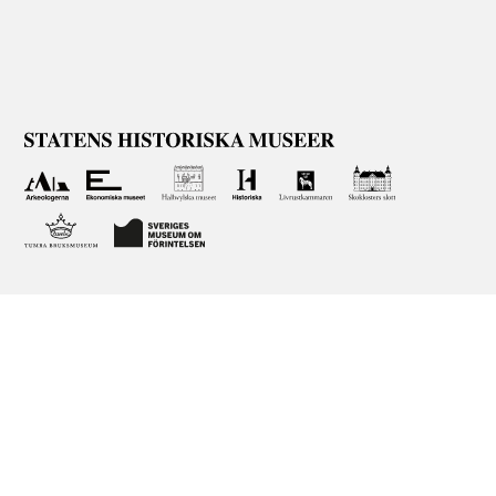
Om våra samlingar
Statens historiska museer (SHM) har till uppgift att
främja kunskapen om och intresset för Sveriges historia
och att bevara och utveckla det kulturarv som
myndigheten förvaltar. Vår verksamhet ska vara en
angelägenhet för alla människor i samhället. Här får du
tillgång till de samlingar vi förvaltar genom att söka i vår
databas på nätet.