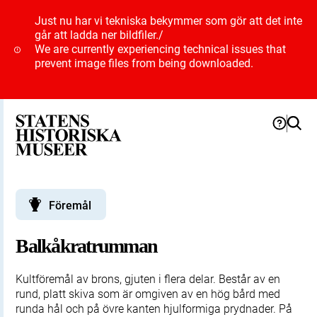
Just nu har vi tekniska bekymmer som gör att det inte
går att ladda ner bildfiler.
/
We are currently experiencing technical issues that
prevent image files from being downloaded.
Föremål
Balkåkratrumman
Kultföremål av brons, gjuten i flera delar. Består av en
rund, platt skiva som är omgiven av en hög bård med
runda hål och på övre kanten hjulformiga prydnader. På