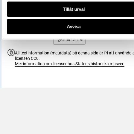
Externa källor
WIKIDATA
Vikingarnas värld (start 2021-06-24),
Tillåt urval
Utställningar
Historiska museet
https://samlingar.shm.se/object/A40
Avvisa
4830-4873-B420-923881732537
URI
Kopiera URI
All textinformation (metadata) på denna sida är fri att använda e
licensen CC0.
Mer information om licenser hos Statens historiska museer.