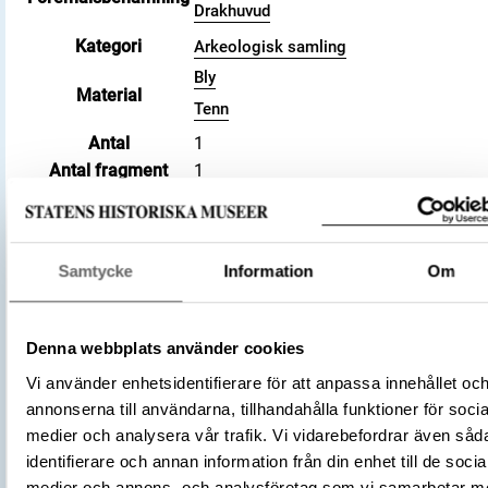
Drakhuvud
Kategori
Arkeologisk samling
Bly
Material
Tenn
Antal
1
Antal fragment
1
Datering
800 – 1100
Tidsperiod
Vikingatid
Föremålsnummer
3003373
Samtycke
Information
Om
Andra nummer
Fyndnummer: 241
Birka´s Black Earth Harbour. Archaeol
Investigations 2015-2016. Uppland, A
Denna webbplats använder cookies
Litteratur
Parish, Björkö, L2017:1568, RAÄ 119:1
2021, 102-104 (Kalmring, Sven, Holmq
Vi använder enhetsidentifierare för att anpassa innehållet oc
Lena, Wendt, Antje)
annonserna till användarna, tillhandahålla funktioner för socia
Historisk plats
Birka, Adelsö socken
medier och analysera vår trafik. Vi vidarebefordrar även såd
Förvärvsnummer
35855
identifierare och annan information från din enhet till de socia
medier och annons- och analysföretag som vi samarbetar m