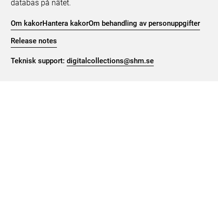
databas på nätet.
Om kakor
Hantera kakor
Om behandling av personuppgifter
Release notes
Teknisk support:
digitalcollections@shm.se