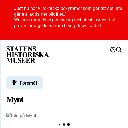
Just nu har vi tekniska bekymmer som gör att det inte
går att ladda ner bildfiler.
/
We are currently experiencing technical issues that
prevent image files from being downloaded.
Föremål
Mynt