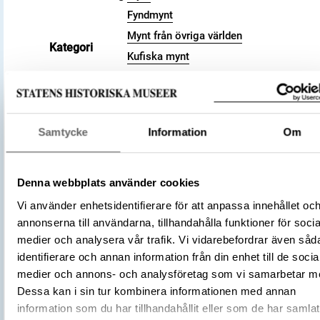
Fyndmynt
Mynt från övriga världen
Kategori
Kufiska mynt
Arkeologisk samling
Valör
dirham
Material
Silver
Samtycke
Information
Om
Storlek
Vikt 2.46 g
896 – 897
Datering
283 a.H.
Denna webbplats använder cookies
Tidsperiod
Vikingatid
Vi använder enhetsidentifierare för att anpassa innehållet oc
Kalifatet
annonserna till användarna, tillhandahålla funktioner för socia
Abbasidiska kalifatet
Tillverkningsplats
medier och analysera vår trafik. Vi vidarebefordrar även såd
Egypten
identifierare och annan information från din enhet till de socia
Tillverkare
(Myntherre)
medier och annons- och analysföretag som vi samarbetar m
al-Radi
Dessa kan i sin tur kombinera informationen med annan
Föremålsnummer
3001550
information som du har tillhandahållit eller som de har samlat
Förvärvsnummer
16200