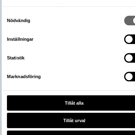
Omnämns i katalog
Förvärv: 16200 på Catview
Förvärvsdatum
1919
Samtyckesval
Nödvändig
Plats: Sigsarve, Fornlämning: L1976:37
Fyndplats
Socken: Hejde socken, Kommun: Gotlan
kommun, Landskap: Gotland, Land: Sver
Inställningar
Arkeologisk kontext
Skattfynd
Kontextnamn
Sigsarveskatten
Statistik
Del av
106700_HST
Vikingarnas värld (start 2021-06-24),
Utställningar
Historiska museet
Marknadsföring
https://samlingar.shm.se/object/C40
973F-4CB3-B644-4A95C4E12060
URI
Kopiera URI
Tillåt alla
All textinformation (metadata) på denna sida är fri att använda e
licensen CC0.
Tillåt urval
Mer information om licenser hos Statens historiska museer.