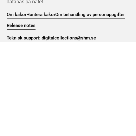
databas på nätet.
Om kakor
Hantera kakor
Om behandling av personuppgifter
Release notes
Teknisk support:
digitalcollections@shm.se