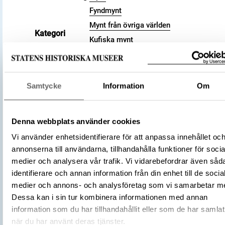
Fyndmynt
Mynt från övriga världen
Kategori
Kufiska mynt
Arkeologisk samling
Valör
dirham
Material
Silver
Samtycke
Information
Om
Storlek
Vikt 2.8 g
899 – 900
Datering
286 a.H.
Denna webbplats använder cookies
Tidsperiod
Vikingatid
Vi använder enhetsidentifierare för att anpassa innehållet oc
Kalifatet
annonserna till användarna, tillhandahålla funktioner för socia
medier och analysera vår trafik. Vi vidarebefordrar även såd
Samanidiska riket
Tillverkningsplats
identifierare och annan information från din enhet till de socia
al-Shash
medier och annons- och analysföretag som vi samarbetar m
Tillverkare
(Myntherre)
Ismail ibn Ahmad
Dessa kan i sin tur kombinera informationen med annan
Föremålsnummer
3001562
information som du har tillhandahållit eller som de har samlat
Förvärvsnummer
16200
när du har använt deras tjänster.