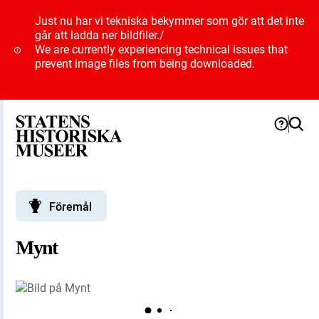
Just nu har vi tekniska bekymmer som gör att det inte
går att ladda ner bildfiler.
/
We are currently experiencing technical issues that
prevent image files from being downloaded.
Föremål
Mynt