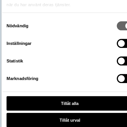
III, 6-7 (Hatz, Vera)
när du har använt deras tjänster.
Förvärvsnummer
16200
Omnämns i katalog
Förvärv: 16200 på Catview
Samtyckesval
Förvärvsdatum
1919
Nödvändig
Plats: Sigsarve, Fornlämning: L1976:37
Fyndplats
Socken: Hejde socken, Kommun: Gotlan
Inställningar
kommun, Landskap: Gotland, Land: Sver
Arkeologisk kontext
Skattfynd
Kontextnamn
Sigsarveskatten
Statistik
Del av
106700_HST
Vikingarnas värld (start 2021-06-24),
Marknadsföring
Utställningar
Historiska museet
https://samlingar.shm.se/object/C83
C249-489B-8533-17C13D8F23E1
URI
Tillåt alla
Kopiera URI
All textinformation (metadata) på denna sida är fri att använda e
Tillåt urval
licensen CC0.