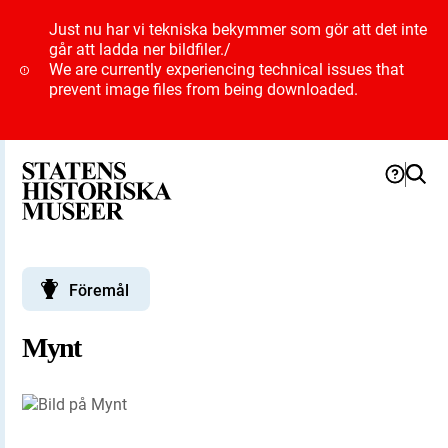
Just nu har vi tekniska bekymmer som gör att det inte
går att ladda ner bildfiler.
/
We are currently experiencing technical issues that
prevent image files from being downloaded.
Föremål
Mynt