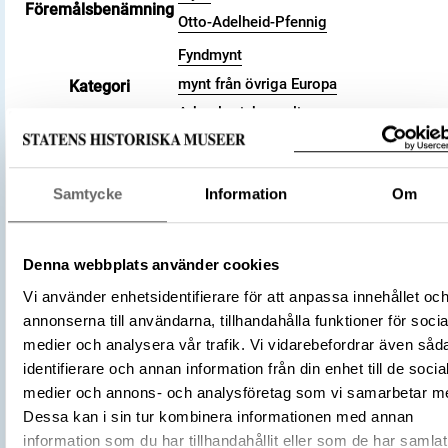
Föremålsbenämning
Otto-Adelheid-Pfennig
Fyndmynt
mynt från övriga Europa
Kategori
Arkeologisk samling
Valör
pfennig
Material
Silver
Samtycke
Information
Om
Storlek
Vikt 1.38 g
Datering
991 – 1040 (cirka)
Tidsperiod
Vikingatid
Denna webbplats använder cookies
Tyskland
Tillverkningsplats
Vi använder enhetsidentifierare för att anpassa innehållet oc
Goslar
annonserna till användarna, tillhandahålla funktioner för socia
Tillverkare
(Myntherre)
Okänd
medier och analysera vår trafik. Vi vidarebefordrar även såd
Föremålsnummer
3001678
identifierare och annan information från din enhet till de socia
Zur Frage der Otto-Adelheid-Pfennige.
medier och annons- och analysföretag som vi samarbetar m
Versuch einer Systematisierung auf G
Dessa kan i sin tur kombinera informationen med annan
Litteratur
des schwedischen Fundmaterials, 196
information som du har tillhandahållit eller som de har samlat