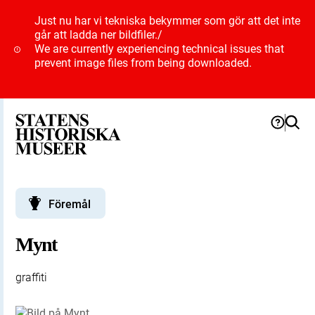
Just nu har vi tekniska bekymmer som gör att det inte
går att ladda ner bildfiler.
/
We are currently experiencing technical issues that
prevent image files from being downloaded.
Föremål
Mynt
graffiti