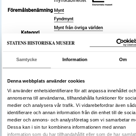
myntkabinettet
Föremålsbenämning
Mynt
Fyndmynt
Mynt från övriga världen
Kategori
Kufiska mynt
Arkeologisk samling
Valör
dirham
Samtycke
Information
Om
Material
Silver
Storlek
Vikt 2.44 g
916 – 917
Denna webbplats använder cookies
Datering
304 a.H.
Vi använder enhetsidentifierare för att anpassa innehållet oc
Tidsperiod
Vikingatid
annonserna till användarna, tillhandahålla funktioner för socia
Kalifatet
medier och analysera vår trafik. Vi vidarebefordrar även såd
Samanidiska riket
Tillverkningsplats
identifierare och annan information från din enhet till de socia
Samarqand
medier och annons- och analysföretag som vi samarbetar m
Dessa kan i sin tur kombinera informationen med annan
Tillverkare
(Myntherre)
Nasr ibn Ahmad
information som du har tillhandahållit eller som de har samlat