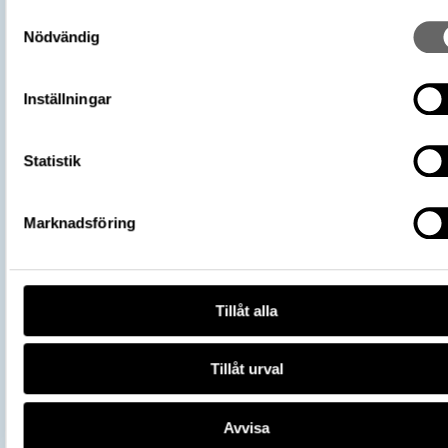
Plats: Sigsarve, Fornlämning: L1976:37
Samtyckesval
Fyndplats
Socken: Hejde socken, Kommun: Gotlan
Nödvändig
kommun, Landskap: Gotland, Land: Sver
Arkeologisk kontext
Skattfynd
Inställningar
Kontextnamn
Sigsarveskatten
Del av
106700_HST
Statistik
Vikingarnas värld (start 2021-06-24),
Utställningar
Historiska museet
https://samlingar.shm.se/object/D42
Marknadsföring
FB1C-458A-B683-876E8C6AC5F6
URI
Kopiera URI
Tillåt alla
All textinformation (metadata) på denna sida är fri att använda e
licensen CC0.
Mer information om licenser hos Statens historiska museer.
Tillåt urval
Avvisa