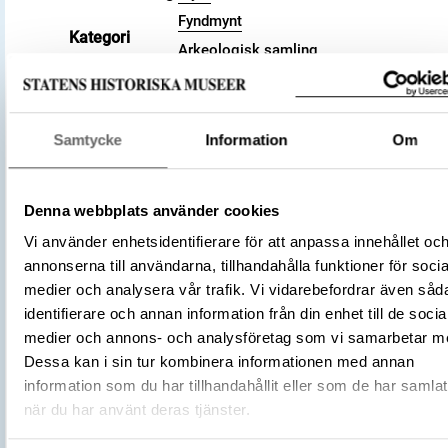
Fyndmynt
Kategori
Arkeologisk samling
Valör
pfennig
Material
Silver
Storlek
Vikt 1.19 g
Samtycke
Information
Om
Datering
983 (cirka) – 996 (cirka)
Tidsperiod
Vikingatid
Denna webbplats använder cookies
Tysk-romerska riket
Tillverkningsplats
Vi använder enhetsidentifierare för att anpassa innehållet oc
Köln
annonserna till användarna, tillhandahålla funktioner för socia
Tillverkare
(Myntherre)
Otto III
medier och analysera vår trafik. Vi vidarebefordrar även såd
Föremålsnummer
3001640
identifierare och annan information från din enhet till de socia
Die Münzen von Köln, 1935, Häv. 34
Litteratur
medier och annons- och analysföretag som vi samarbetar m
(Hävernick, Walter)
Dessa kan i sin tur kombinera informationen med annan
Förvärvsnummer
16200
information som du har tillhandahållit eller som de har samlat
Omnämns i katalog
Förvärv: 16200 på Catview
när du har använt deras tjänster.
Förvärvsdatum
1919