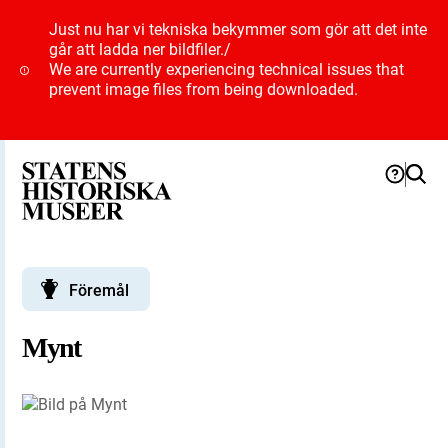
Just nu har vi tekniska bekymmer som gör att det inte
går att ladda ner bildfiler.
/
We are currently experiencing technical issues that
prevent image files from being downloaded.
Föremål
Mynt